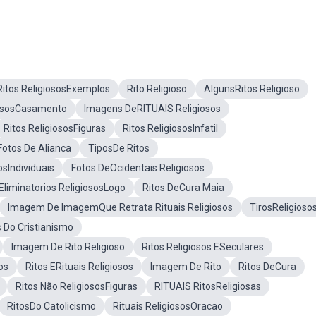
Ritos ReligiososExemplos
Rito Religioso
AlgunsRitos Religioso
iososCasamento
Imagens DeRITUAIS Religiosos
Ritos ReligiososFiguras
Ritos ReligiososInfatil
Fotos De Alianca
TiposDe Ritos
sIndividuais
Fotos DeOcidentais Religiosos
 Eliminatorios ReligiososLogo
Ritos DeCura Maia
Imagem De ImagemQue Retrata Rituais Religiosos
TirosReligioso
 Do Cristianismo
Imagem De Rito Religioso
Ritos Religiosos ESeculares
os
Ritos ERituais Religiosos
Imagem De Rito
Ritos DeCura
Ritos Não ReligiososFiguras
RITUAIS RitosReligiosas
RitosDo Catolicismo
Rituais ReligiososOracao