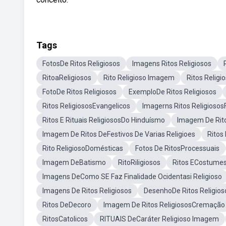
Tags
FotosDe Ritos Religiosos
Imagens Ritos Religiosos
RitoaReligiosos
Rito Religioso Imagem
Ritos Relig
FotoDe Ritos Religiosos
ExemploDe Ritos Religiosos
Ritos ReligiososEvangelicos
Imagerns Ritos Religiosos
Ritos E Rituais ReligiososDo Hinduísmo
Imagem De Rito
Imagem De Ritos DeFestivos De Varias Religioes
Ritos
Rito ReligiosoDomésticas
Fotos De RitosProcessuais
Imagem DeBatismo
RitoRiligiosos
Ritos ECostumes
Imagens DeComo SE Faz Finalidade Ocidentasi Religioso
Imagens De Ritos Religiosos
DesenhoDe Ritos Religios
Ritos DeDecoro
Imagem De Ritos ReligiososCremação
RitosCatolicos
RITUAIS DeCaráter Religioso Imagem