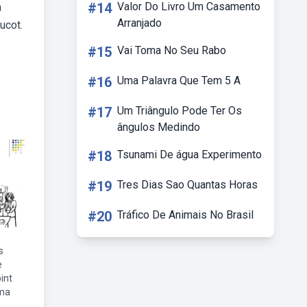
#14
Valor Do Livro Um Casamento
m
Arranjado
ucot.
#15
Vai Toma No Seu Rabo
#16
Uma Palavra Que Tem 5 A
#17
Um Triângulo Pode Ter Os
ângulos Medindo
#18
Tsunami De água Experimento
#19
Tres Dias Sao Quantas Horas
#20
Tráfico De Animais No Brasil
s
e
int
sma