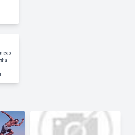
cnicas
inha
.