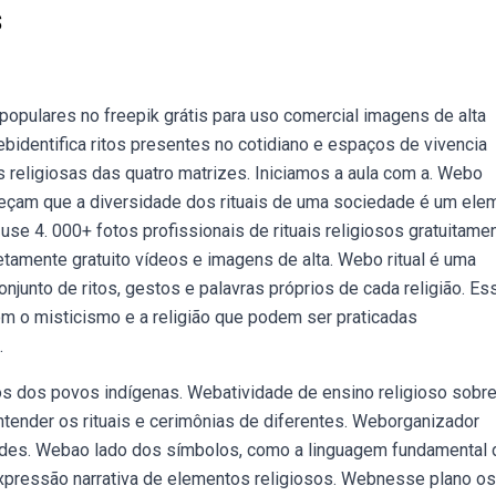
s
populares no freepik grátis para uso comercial imagens de alta
bidentifica ritos presentes no cotidiano e espaços de vivencia
religiosas das quatro matrizes. Iniciamos a aula com a. Webo
heçam que a diversidade dos rituais de uma sociedade é um ele
 use 4. 000+ fotos profissionais de rituais religiosos gratuitamen
amente gratuito vídeos e imagens de alta. Webo ritual é uma
njunto de ritos, gestos e palavras próprios de cada religião. Es
om o misticismo e a religião que podem ser praticadas
.
tos dos povos indígenas. Webatividade de ensino religioso sobre
 Entender os rituais e cerimônias de diferentes. Weborganizador
dades. Webao lado dos símbolos, como a linguagem fundamental 
xpressão narrativa de elementos religiosos. Webnesse plano os