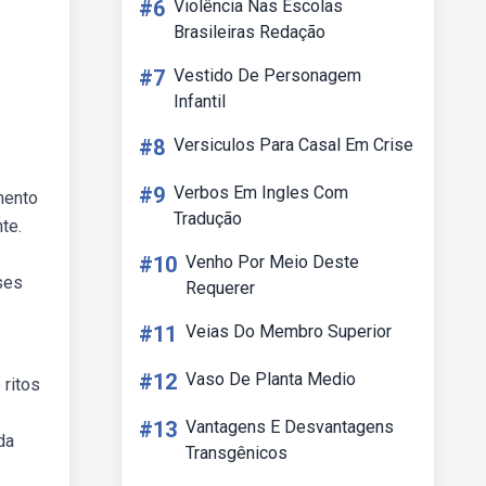
#6
Violência Nas Escolas
Brasileiras Redação
#7
Vestido De Personagem
Infantil
#8
Versiculos Para Casal Em Crise
#9
Verbos Em Ingles Com
mento
Tradução
te.
#10
Venho Por Meio Deste
ses
Requerer
#11
Veias Do Membro Superior
#12
Vaso De Planta Medio
 ritos
#13
Vantagens E Desvantagens
da
Transgênicos