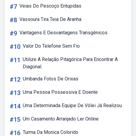
#7
Veias Do Pescoço Entupidas
#8
Vassoura Tira Teia De Aranha
#9
Vantagens E Desvantagens Transgênicos
#10
Valor Do Telefone Sem Fio
#11
Utilize A Relação Pitagórica Para Encontrar A
Diagonal.
#12
Umbanda Fotos De Orixas
#13
Uma Pessoa Possessiva E Doente
#14
Uma Determinada Equipe De Vôlei Já Realizou
#15
Um Casamento Arranjado Ler Online
#16
Turma Da Monica Colorido