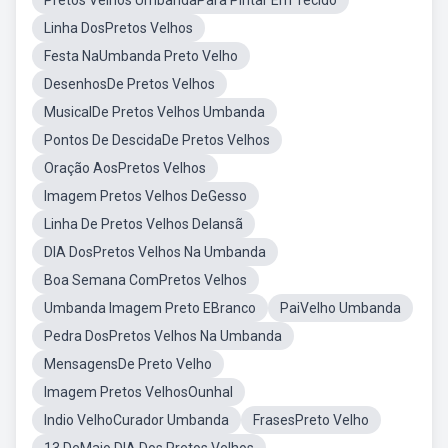
Pretos Velhos UmbandaPara Pintar Em Tecido
Linha DosPretos Velhos
Festa NaUmbanda Preto Velho
DesenhosDe Pretos Velhos
MusicalDe Pretos Velhos Umbanda
Pontos De DescidaDe Pretos Velhos
Oração AosPretos Velhos
Imagem Pretos Velhos DeGesso
Linha De Pretos Velhos DeIansã
DIA DosPretos Velhos Na Umbanda
Boa Semana ComPretos Velhos
Umbanda Imagem Preto EBranco
PaiVelho Umbanda
Pedra DosPretos Velhos Na Umbanda
MensagensDe Preto Velho
Imagem Pretos VelhosOunhal
Indio VelhoCurador Umbanda
FrasesPreto Velho