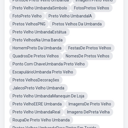
PontoDe Preto Velho Umbanda
Imagem Preto Velho
Preto Velho UmbandaSimbolo
FotosPretos Velhos
FotoPreto Velho
Preto Velho UmbandaIA
Pretos VelhosPNG
Pretos Velhos Da Umbanda
Preto Velho UmbandaEstátua
Preto VelhosNa Uma Banda
HomemPreto Da Umbanda
FestasDe Pretos Velhos
QuadrosDe Pretos Velhos
NomesDe Pretos Velhos
Ponto Com ChaveUmbanda Preto Velho
EscapulárioUmbanda Preto Velho
Pretos VelhosDecorações
JalecoPreto Velho Umbanda
Preto Velho UmbandaManequin De Loja
Preto VelhoEERE Umbanda
ImagensDe Preto Velho
Preto Velho UmbandaReal
Imagens DePreta Velha
RoupaDe Preto Velho Umbanda