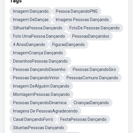
Tags
Imagem Dançando
Pessoa DançandoPNG
Imagem DeDanças
Imagens Pessoas Dançando
SilhuetaPessoa Dançando
FotoDe Pessoas Dançando
Foto UmaPessoa Dançando
PessoasDançandos
4 AnosDançando
FigurasDançando
ImagemCriança Dançando
DesenhosPessoas Dançando
Pessoas DançandoDesenho
Pessoas DançandoGiro
Pessoas DançandoVetor
PessoasComuns Dançando
Imagem DeAlguém Dançando
MontagemPessoas Dançando
Pessoas DançandoDinamica
CriançasDançando
Imagens De PessoasAgradecendo
Casal DançandoForró
FestaPessoas Dançando
SiluetasPessoas Dançando