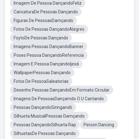
Imagem De Pessoa DançandoFeliz
CaricaturaDe Pessoas Dançando
Figuras De PessoasDamçando
Fotos De Pessoas DançandoAlegres
FoytoDe Pessoas Dançando
Imagens Pessoas DançandoBanner
Poses Pessoa DançandoReferencia
Imagem E Pessoa DançandoIjexá
WallpaperPessoas Dançando
Fotos De PessoaSaleatorias
Desenho Pessoas DançandoEm Formato Circular
Imagens De PessoasDançamdo O U Cantando
Pessoas DançandoSiringandô
Silhueta MusicalPessoas Damçando
Pessoas DançandoSilhueta Rap
Person Dancing
SilhuetasDe Pessoas Dançando