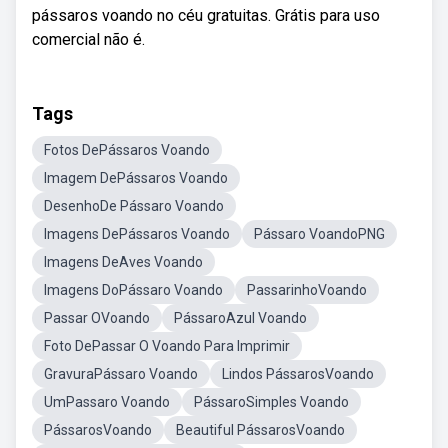
pássaros voando no céu gratuitas. Grátis para uso
comercial não é.
Tags
Fotos DePássaros Voando
Imagem DePássaros Voando
DesenhoDe Pássaro Voando
Imagens DePássaros Voando
Pássaro VoandoPNG
Imagens DeAves Voando
Imagens DoPássaro Voando
PassarinhoVoando
Passar OVoando
PássaroAzul Voando
Foto DePassar O Voando Para Imprimir
GravuraPássaro Voando
Lindos PássarosVoando
UmPassaro Voando
PássaroSimples Voando
PássarosVoando
Beautiful PássarosVoando