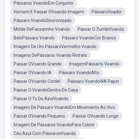
Pássaros VoandoEm Conjunto
Homem E Passar OVoando Imagem
PássaroVoador
Pássaro VoandoSincronizado
Molde DePassarinho Voando
Passar O ZumbiVoando
BeloPássaro Voando
Pássaro VoandoCor Branco
Imagem De Um PássaroVermelho Voando
Imagens DePássaros Voando Retrato
Passar OVoando Grande
ImagemPássarto Voando
Passar OVoando IA
Pássaro VoandoAlto
Passar OVoando Cordel
Pássaro VoandoWA Paper
Passar O VoandoDentro De Casa
Passar O To Do AzulVoando
Imagem De Pássaro VoandoEm Movimento Ao Vivo
Passar OVoando Pequeno
Passar OVoando Longe
Imagem De Pássaros VoandoPara Colorir
Céu Azul Com PássarosVoando