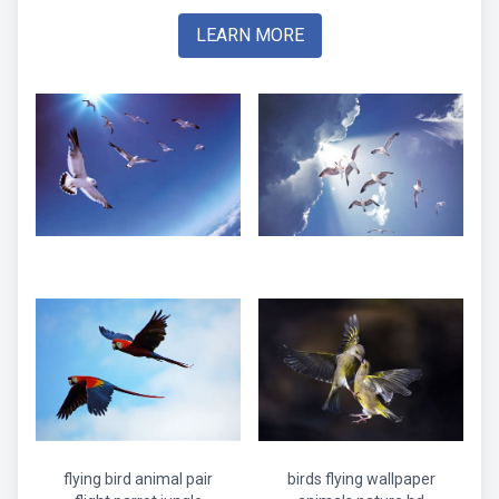
LEARN MORE
flying bird animal pair
birds flying wallpaper