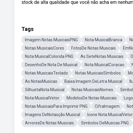
stock de alta qualidade que você não acha em nenhum 
Tags
Imagem Notas MusicaisPNG
Nota MusicalBranca
N
Notas MusicaisCores
FotosDe Notas Musicais
EmNo
Nota MusicalColorida PNG
As SeteNotas Musicais
D
DesenhoDe Nota De Musical
Nota MusicalCoracao
Notas MusicaisTeclado
Notas MusicaisSímbolos
Mo
As NotasMusicas
Baixa Imagem DeLetra Musical
I
SilhuetaNota Musical
Notas MusicaisNomes
Simbol
Nota MusicalVetor
ModelosDe Notas Musicais
Logo
Notas MusicaisPara Imprimir PNG
CifraImagem
No
Imagens DeNotasção Musical
Icone Nota MusicalVetor
ArvoresDe Notas Musicais
Simbolos DeMusicas PNG