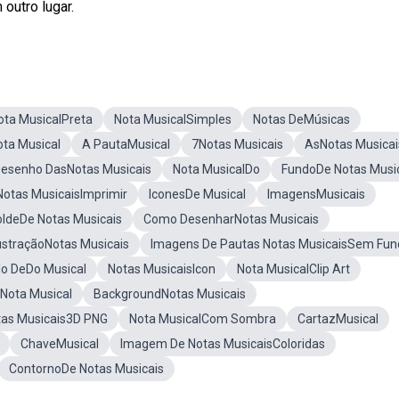
outro lugar.
ota MusicalPreta
Nota MusicalSimples
Notas DeMúsicas
ta Musical
A PautaMusical
7Notas Musicais
AsNotas Musicai
esenho DasNotas Musicais
Nota MusicalDo
FundoDe Notas Musi
Notas MusicaisImprimir
IconesDe Musical
ImagensMusicais
ldeDe Notas Musicais
Como DesenharNotas Musicais
lustraçãoNotas Musicais
Imagens De Pautas Notas MusicaisSem Fun
o DeDo Musical
Notas MusicaisIcon
Nota MusicalClip Art
Nota Musical
BackgroundNotas Musicais
tas Musicais3D PNG
Nota MusicalCom Sombra
CartazMusical
ChaveMusical
Imagem De Notas MusicaisColoridas
ContornoDe Notas Musicais