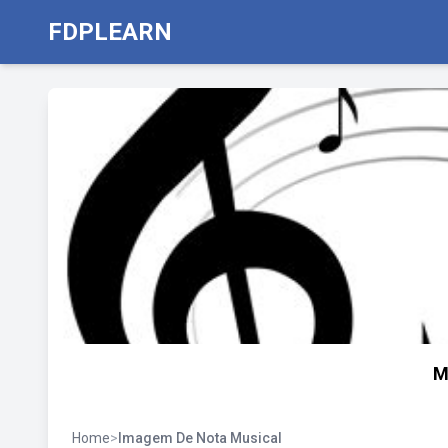
FDPLEARN
M
Home
>
Imagem De Nota Musical