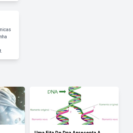
cnicas
inha
.
Uma Fita De Dna Apresenta A