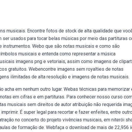
ns musicais. Encontre fotos de stock de alta qualidade que voc
 ser usados para tocar belas músicas por meio das partituras 
e instrumentos. Webo que são notas musicais e como são
 símbolos musicais e entenda como representar a música
sicais imagens png e vetoriais, assim como imagens de clipart
icos gratuitos. Webencontre imagens sem royalties de notas
gens ilimitadas de alta resolução e imagens de notas musicais.
não acha em nenhum outro lugar. Webas técnicas para memorizar 
 notas em cifras e em partituras. Para conhecer nosso curso co
as musicais sem direitos de autor atribuição não requerida ima
imprimir. É super legal para recortar e fazer enfeites, entre outr
atração no concerto do projeto vivências musicais, em niterói s
as aulas de formação de. Webfaça o download de mais de 22,956 