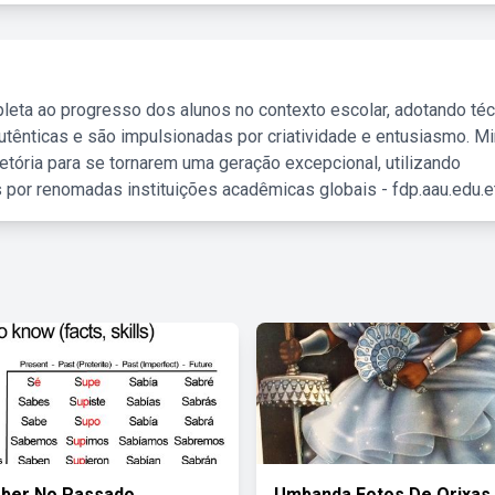
leta ao progresso dos alunos no contexto escolar, adotando té
tênticas e são impulsionadas por criatividade e entusiasmo. M
etória para se tornarem uma geração excepcional, utilizando
 por renomadas instituições acadêmicas globais - fdp.aau.edu.et
aber No Passado
Umbanda Fotos De Orixas