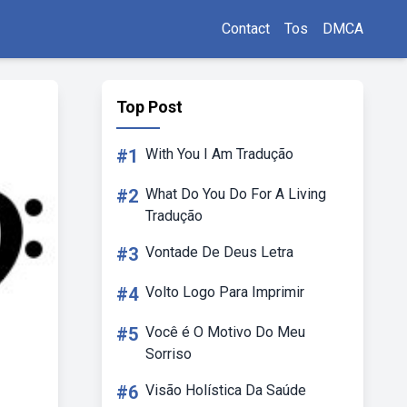
Contact
Tos
DMCA
Top Post
#1
With You I Am Tradução
#2
What Do You Do For A Living
Tradução
#3
Vontade De Deus Letra
#4
Volto Logo Para Imprimir
#5
Você é O Motivo Do Meu
Sorriso
#6
Visão Holística Da Saúde