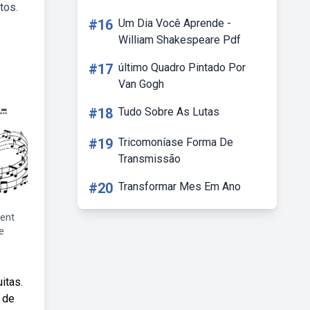
tos.
#16
Um Dia Você Aprende -
William Shakespeare Pdf
#17
último Quadro Pintado Por
Van Gogh
#18
Tudo Sobre As Lutas
#19
Tricomoníase Forma De
Transmissão
#20
Transformar Mes Em Ano
rent
te
itas.
 de