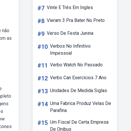
#7
Vinte E Três Em Ingles
#8
Vieram 3 Pra Bater No Preto
ê não
#9
Verso De Festa Junina
com as
#10
Verbos No Infinitivo
Impessoal
#11
Verbo Watch No Passado
#12
Verbo Can Exercícios 7 Ano
e
#13
Unidades De Medida Siglas
mpleto
#14
Uma Fabrica Produz Velas De
gens
Parafina
os
how
#15
Um Fiscal De Certa Empresa
ícones
De Onibus