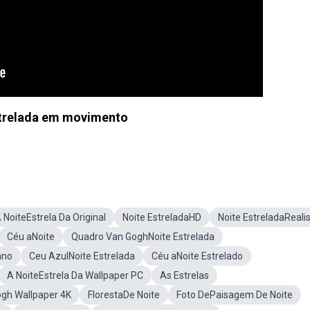
strelada em movimento
 NoiteEstrela Da Original
Noite EstreladaHD
Noite EstreladaReali
Céu aNoite
Quadro Van GoghNoite Estrelada
ano
Ceu AzulNoite Estrelada
Céu aNoite Estrelado
A NoiteEstrela Da Wallpaper PC
As Estrelas
ogh Wallpaper 4K
FlorestaDe Noite
Foto DePaisagem De Noite