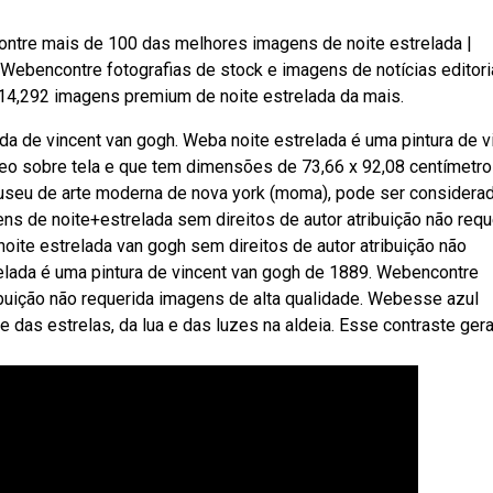
contre mais de 100 das melhores imagens de noite estrelada |
. Webencontre fotografias de stock e imagens de notícias editori
114,292 imagens premium de noite estrelada da mais.
a de vincent van gogh. Weba noite estrelada é uma pintura de v
leo sobre tela e que tem dimensões de 73,66 x 92,08 centímetro
 museu de arte moderna de nova york (moma), pode ser considera
s de noite+estrelada sem direitos de autor atribuição não requ
ite estrelada van gogh sem direitos de autor atribuição não
relada é uma pintura de vincent van gogh de 1889. Webencontre
ibuição não requerida imagens de alta qualidade. Webesse azul
 das estrelas, da lua e das luzes na aldeia. Esse contraste ger