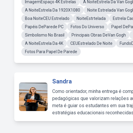
ImagemEspaço 4K Estrelas
A NoiteEstrela Da Van Gog
A NoiteEstrela Da 1920X1080
Noite Estrelada Van Go
Boa NoiteCEU Estrelado
NoiteEstrtelada
Estrela Ca
Papéis DeParede PC
Fotos Do Universo
Papel DePa
Simbolismo No Brasil
Principais Obras DeVan Gogh
A NoiteEstrela Da 4K
CEUEstrelado De Noite
FundoD
Fotos Para Papel De Parede
Sandra
Como orientador, minha entrega é comp
pedagógicas que valorizam relações au
meta é guiar os estudantes em sua traj
estratégias educacionais reconhecidas