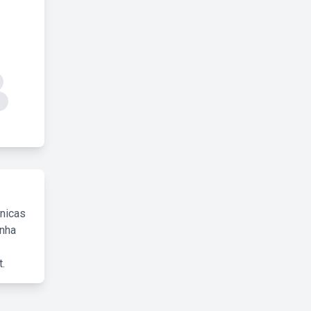
cnicas
inha
.