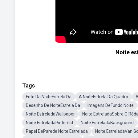
Noite e
Tags
Foto Da NoiteEstrela Da
A NoiteEstrela Da Quadro
A
Desenho De NoiteEstrela Da
Imagens DeFundo Noite
Noite EstreladaWallpaper
Noite EstreladaSobre O Ród
Noite EstreladaPinterest
Noite EstreladaBackground
Papel DeParede Noite Estrelada
Noite EstreladaVan G