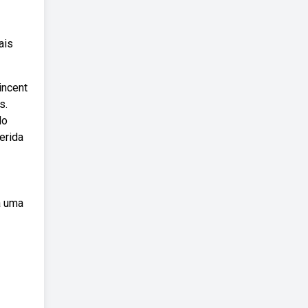
ais
incent
s.
do
erida
a uma