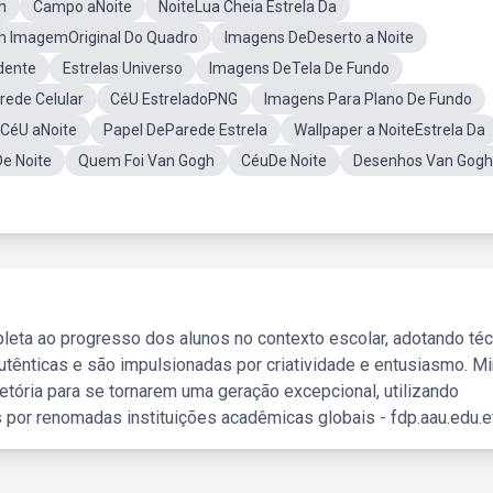
h
Campo aNoite
NoiteLua Cheia Estrela Da
gh ImagemOriginal Do Quadro
Imagens DeDeserto a Noite
dente
Estrelas Universo
Imagens DeTela De Fundo
rede Celular
CéU EstreladoPNG
Imagens Para Plano De Fundo
CéU aNoite
Papel DeParede Estrela
Wallpaper a NoiteEstrela Da
e Noite
Quem Foi Van Gogh
CéuDe Noite
Desenhos Van Gogh
leta ao progresso dos alunos no contexto escolar, adotando té
tênticas e são impulsionadas por criatividade e entusiasmo. M
etória para se tornarem uma geração excepcional, utilizando
 por renomadas instituições acadêmicas globais - fdp.aau.edu.et