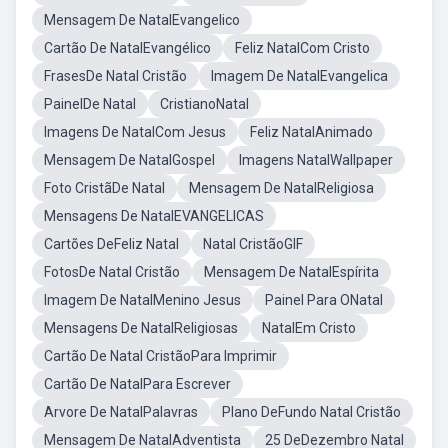
Mensagem De NatalEvangelico
Cartão De NatalEvangélico
Feliz NatalCom Cristo
FrasesDe Natal Cristão
Imagem De NatalEvangelica
PainelDe Natal
CristianoNatal
Imagens De NatalCom Jesus
Feliz NatalAnimado
Mensagem De NatalGospel
Imagens NatalWallpaper
Foto CristãDe Natal
Mensagem De NatalReligiosa
Mensagens De NatalEVANGELICAS
Cartões DeFeliz Natal
Natal CristãoGIF
FotosDe Natal Cristão
Mensagem De NatalEspírita
Imagem De NatalMenino Jesus
Painel Para ONatal
Mensagens De NatalReligiosas
NatalEm Cristo
Cartão De Natal CristãoPara Imprimir
Cartão De NatalPara Escrever
Arvore De NatalPalavras
Plano DeFundo Natal Cristão
Mensagem De NatalAdventista
25 DeDezembro Natal