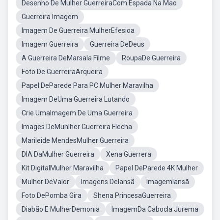
Desenho De Mulher GuerreiraCom Espada Na Mao
Guerreira Imagem
Imagem De Guerreira MulherEfesioa
Imagem Guerreira
Guerreira DeDeus
A Guerreira DeMarsala Filme
RoupaDe Guerreira
Foto De GuerreiraArqueira
Papel DeParede Para PC Mulher Maravilha
Imagem DeUma Guerreira Lutando
Crie UmaImagem De Uma Guerreira
Images DeMuhlher Guerreira Flecha
Marileide MendesMulher Guerreira
DIA DaMulher Guerreira
Xena Guerrera
Kit DigitalMulher Maravilha
Papel DeParede 4K Mulher
Mulher DeValor
Imagens DeIansã
ImagemIansã
Foto DePomba Gira
Shena PrincesaGuerreira
Diabão E MulherDemonia
ImagemDa Cabocla Jurema