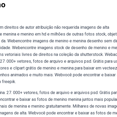
no
direitos de autor atribuição não requerida imagens de alta
 menina e menino em hd e milhões de outras fotos stock, obje
eção da. Webencontre imagens de menino e menina desenho sem di
ualidade. Webencontre imagens stock de desenho de menino e me
s vetoriais livres de direitos na coleção da shutterstock. Weba
7. 000+ vetores, fotos de arquivo e arquivos psd. Grátis para u
res e clipart grátis de menino e menina para baixar em vecteez
esenhos animados e muito mais. Webvocê pode encontrar e baixar
 freepik.
a. 27. 000+ vetores, fotos de arquivo e arquivos psd. Grátis pa
contrar e baixar as fotos de menino menina juntos mais popula
onais de menina e menino gratuitamente. Milhares de novas ima
magens de alta. Webvocê pode encontrar e baixar as fotos de m