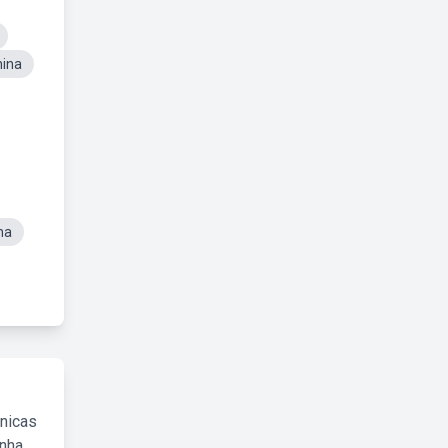
nina
na
cnicas
inha