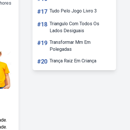
lhores
#17
Tudo Pelo Jogo Livro 3
#18
Triangulo Com Todos Os
Lados Desiguais
#19
Transformar Mm Em
Polegadas
#20
Trança Raiz Em Criança
ade.
ade.