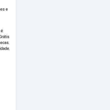
ões e
 é
Grátis
necas.
idade.