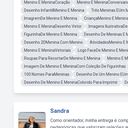
Menino E MeninaCoração
Menino E MeninaConversan
Desenho InfantilMenino E Menina
Três Meninas EUm M
ImagremDe Menino E Menina
CriançaMenino E Menin
Menino E MeninaDesenho Vetor
Imagens IlustrativaD
FigurinhaDe Menino E Menina
Desenho De Meninas E M
Desenho 2DMenina Com Menino
AtividadesMenino E 
Menino E MeninaVetoriais
Logo FaceDe Menino E Men
Roupas Para RecortarDe Menino E Menina
Menino E M
Imagem De Menino E MeninaCom Coleção De Figurinhas
100 Nomes ParaMeninas
Desenho De Um Menino EUm
Desenho De Menino E MeninaColorido Para Imprimir
D
Sandra
Como orientador, minha entrega é comp
pedagógicas que valorizam relações au