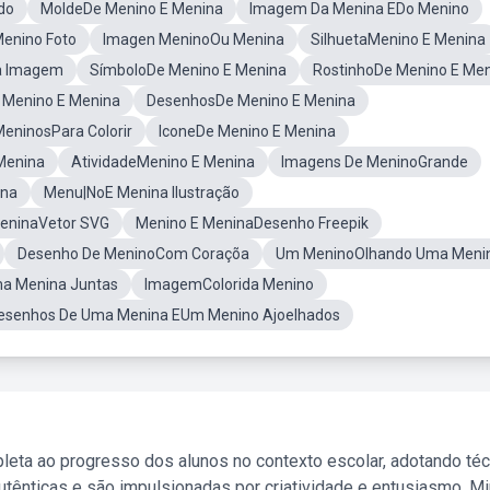
do
MoldeDe Menino E Menina
Imagem Da Menina EDo Menino
enino Foto
Imagen MeninoOu Menina
SilhuetaMenino E Menina
a Imagem
SímboloDe Menino E Menina
RostinhoDe Menino E Me
e Menino E Menina
DesenhosDe Menino E Menina
eninosPara Colorir
IconeDe Menino E Menina
Menina
AtividadeMenino E Menina
Imagens De MeninoGrande
ina
Menu|NoE Menina Ilustração
eninaVetor SVG
Menino E MeninaDesenho Freepik
Desenho De MeninoCom Coraçõa
Um MeninoOlhando Uma Meni
a Menina Juntas
ImagemColorida Menino
esenhos De Uma Menina EUm Menino Ajoelhados
leta ao progresso dos alunos no contexto escolar, adotando té
tênticas e são impulsionadas por criatividade e entusiasmo. M