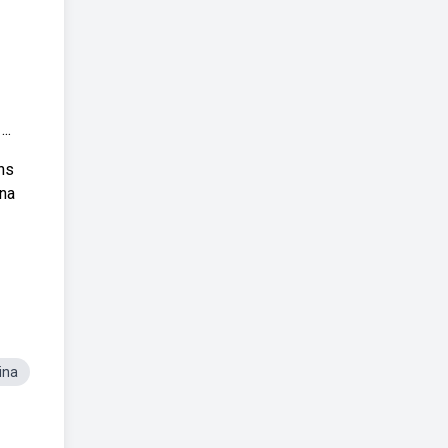
..
ns
 na
ina