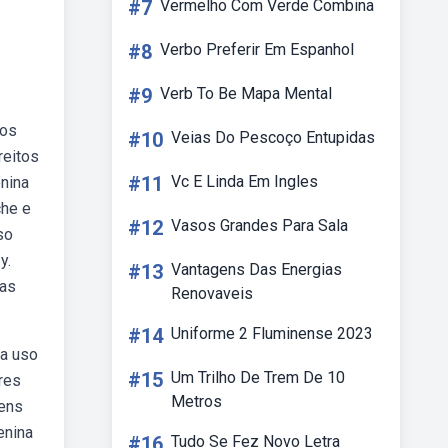
#7
Vermelho Com Verde Combina
#8
Verbo Preferir Em Espanhol
#9
Verb To Be Mapa Mental
tos
#10
Veias Do Pescoço Entupidas
reitos
#11
Vc E Linda Em Ingles
nina
che e
#12
Vasos Grandes Para Sala
so
y.
#13
Vantagens Das Energias
 as
Renovaveis
#14
Uniforme 2 Fluminense 2023
ra uso
#15
Um Trilho De Trem De 10
res
Metros
gens
enina
#16
Tudo Se Fez Novo Letra