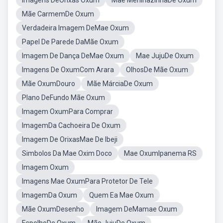
Imagens DeOrixás Oxum
Mãe MeninazinhaDe Oxum
Mãe CarmemDe Oxum
Verdadeira Imagem DeMae Oxum
Papel De Parede DaMãe Oxum
Imagem De Dança DeMae Oxum
Mae JujuDe Oxum
Imagens De OxumCom Arara
OlhosDe Mãe Oxum
Mãe OxumDouro
Mãe MárciaDe Oxum
Plano DeFundo Mãe Oxum
Imagem OxumPara Comprar
ImagemDa Cachoeira De Oxum
Imagem De OrixasMae De Ibeji
Simbolos Da Mae Oxim Doco
Mae OxumIpanema RS
Imagem Oxum
Imagens Mae OxumPara Protetor De Tele
ImagemDa Oxum
Quem Ea Mae Oxum
Mãe OxumDesenho
Imagem DeMamae Oxum