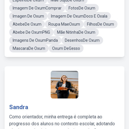
EspelhoDe Oxum
Mãe JujuDe Oxum
Imagem De OxumComprar
FotosDe Oxum
Imagen De Oxum
Imagem De OxumDoco E Oxala
AbebeDe Oxum
Roupa MaeOxum
FilhosDe Oxum
Abebe De OxumPNG
Mãe NitinhaDe Oxum
Imagens De OxumPanda
DesenhosDe Oxum
MascaraDe Oxum
Oxum DeGesso
Sandra
Como orientador, minha entrega é completa ao
progresso dos alunos no contexto escolar, adotando