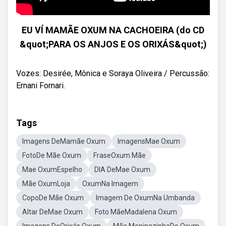
EU VÍ MAMÃE OXUM NA CACHOEIRA (do CD
&quot;PARA OS ANJOS E OS ORIXÁS&quot;)
Vozes: Desirée, Mônica e Soraya Oliveira / Percussão:
Ernani Fornari.
Tags
Imagens DeMamãe Oxum
ImagensMae Oxum
FotoDe Mãe Oxum
FraseOxum Mãe
Mae OxumEspelho
DIA DeMae Oxum
Mãe OxumLoja
OxumNa Imagem
CopoDe Mãe Oxum
Imagem De OxumNa Umbanda
Altar DeMae Oxum
Foto MãeMadalena Oxum