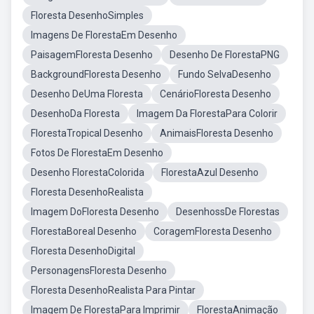
Floresta DesenhoSimples
Imagens De FlorestaEm Desenho
PaisagemFloresta Desenho
Desenho De FlorestaPNG
BackgroundFloresta Desenho
Fundo SelvaDesenho
Desenho DeUma Floresta
CenárioFloresta Desenho
DesenhoDa Floresta
Imagem Da FlorestaPara Colorir
FlorestaTropical Desenho
AnimaisFloresta Desenho
Fotos De FlorestaEm Desenho
Desenho FlorestaColorida
FlorestaAzul Desenho
Floresta DesenhoRealista
Imagem DoFloresta Desenho
DesenhossDe Florestas
FlorestaBoreal Desenho
CoragemFloresta Desenho
Floresta DesenhoDigital
PersonagensFloresta Desenho
Floresta DesenhoRealista Para Pintar
Imagem De FlorestaPara Imprimir
FlorestaAnimação