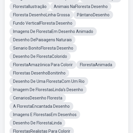
FlorestaIlustração
Animais NaFloresta Desenho
Floresta DesenhoLinha Grossa
PântanoDesenho
Fundo VerticalFloresta Desenho
Imagens De FlorestaEm Desenho Animado
Desenho DePaisagens Naturais
Senario BonitoFloresta Desenho
Desenho De FlorestaColorido
FlorestaAmazônica Para Colorir
FlorestaAnimada
Florestas DesenhoBonitinho
Desenho De Uma FlorestaCom Um Rio
Imagem De FlorestasLinda's Desenho
CenariosDesenho Floresta
A FlorestaEncantada Desenho
Imagens E FlorestasEm Desenhos
Desenho De FlorestaLinda
FlorestasRealistas Para Colorir