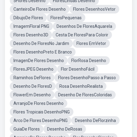
5Flores Desenho
FloresLindas Desenho
CanteiroDe Flores Desenho
Flores DesenhosVetor
DibujoDe Flores
FloresPequenas
ImagemFloral PNG
Desenhos De FloresAquarela
Flores Desenho3D
Cesta De FloresPara Colorir
Desenho De FloresNo Jardim
Flores EmVetor
Flores DesenhoPreto E Branco
ImagenDe Flores Desenho
FlorRosa Desenho
FloresJPEG Desenho
Flor DesenhoFácil
Raminhos DeFlores
Flores DesenhoPasso a Passo
Desenho De FloresD
Rosa DesenhoRealista
FlowerEm Desenho
Desenho De FloresColoridas
ArranjoDe Flores Desenho
Flores Tropicais DesenhoPNG
Arco De Flores DesenhoPNG
Desenho DeFlorzinha
GuiaDe Flores
Desenho DeRosas