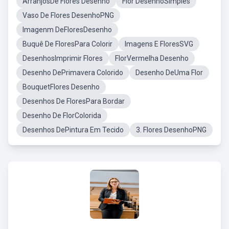
ArranjosDe Flores Desenho
Flor DesenhoSimples
Vaso De Flores DesenhoPNG
Imagenm DeFloresDesenho
Buquê De FloresPara Colorir
Imagens E FloresSVG
DesenhosImprimir Flores
FlorVermelha Desenho
Desenho DePrimavera Colorido
Desenho DeUma Flor
BouquetFlores Desenho
Desenhos De FloresPara Bordar
Desenho De FlorColorida
Desenhos DePintura Em Tecido
3. Flores DesenhoPNG