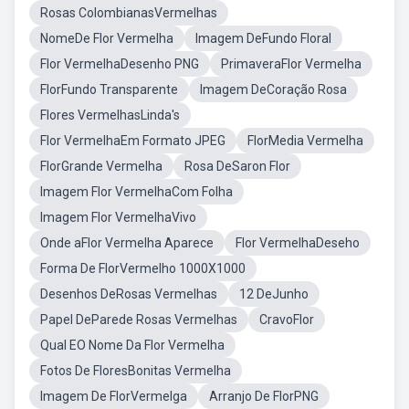
Rosas ColombianasVermelhas
NomeDe Flor Vermelha
Imagem DeFundo Floral
Flor VermelhaDesenho PNG
PrimaveraFlor Vermelha
FlorFundo Transparente
Imagem DeCoração Rosa
Flores VermelhasLinda's
Flor VermelhaEm Formato JPEG
FlorMedia Vermelha
FlorGrande Vermelha
Rosa DeSaron Flor
Imagem Flor VermelhaCom Folha
Imagem Flor VermelhaVivo
Onde aFlor Vermelha Aparece
Flor VermelhaDeseho
Forma De FlorVermelho 1000X1000
Desenhos DeRosas Vermelhas
12 DeJunho
Papel DeParede Rosas Vermelhas
CravoFlor
Qual EO Nome Da Flor Vermelha
Fotos De FloresBonitas Vermelha
Imagem De FlorVermelga
Arranjo De FlorPNG