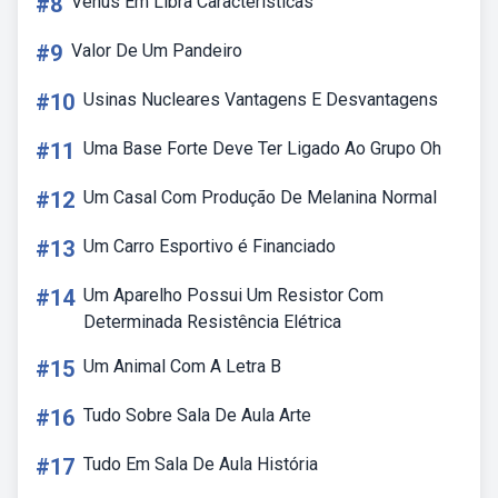
#8
Vênus Em Libra Características
#9
Valor De Um Pandeiro
#10
Usinas Nucleares Vantagens E Desvantagens
#11
Uma Base Forte Deve Ter Ligado Ao Grupo Oh
#12
Um Casal Com Produção De Melanina Normal
#13
Um Carro Esportivo é Financiado
#14
Um Aparelho Possui Um Resistor Com
Determinada Resistência Elétrica
#15
Um Animal Com A Letra B
#16
Tudo Sobre Sala De Aula Arte
#17
Tudo Em Sala De Aula História