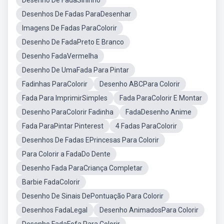
Desenho De FadaSininho
Desenhos De Fadas ParaDesenhar
Imagens De Fadas ParaColorir
Desenho De FadaPreto E Branco
Desenho FadaVermelha
Desenho De UmaFada Para Pintar
Fadinhas ParaColorir
Desenho ABCPara Colorir
Fada Para ImprimirSimples
Fada ParaColorir E Montar
Desenho ParaColorir Fadinha
FadaDesenho Anime
Fada ParaPintar Pinterest
4 Fadas ParaColorir
Desenhos De Fadas EPrincesas Para Colorir
Para Colorir a FadaDo Dente
Desenho Fada ParaCriança Completar
Barbie FadaColorir
Desenho De Sinais DePontuação Para Colorir
Desenhos FadaLegal
Desenho AnimadosPara Colorir