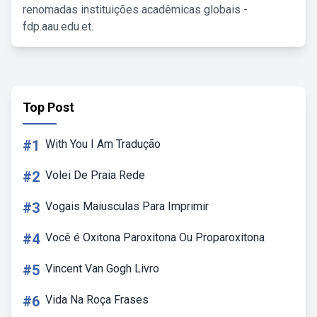
renomadas instituições acadêmicas globais -
fdp.aau.edu.et.
Top Post
#1
With You I Am Tradução
#2
Volei De Praia Rede
#3
Vogais Maiusculas Para Imprimir
#4
Você é Oxitona Paroxitona Ou Proparoxitona
#5
Vincent Van Gogh Livro
#6
Vida Na Roça Frases