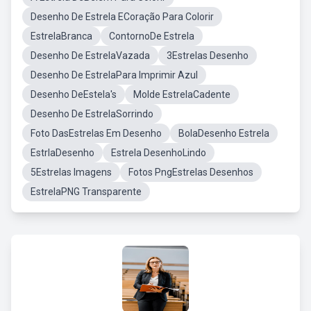
Desenho De Estrela ECoração Para Colorir
EstrelaBranca
ContornoDe Estrela
Desenho De EstrelaVazada
3Estrelas Desenho
Desenho De EstrelaPara Imprimir Azul
Desenho DeEstela's
Molde EstrelaCadente
Desenho De EstrelaSorrindo
Foto DasEstrelas Em Desenho
BolaDesenho Estrela
EstrlaDesenho
Estrela DesenhoLindo
5Estrelas Imagens
Fotos PngEstrelas Desenhos
EstrelaPNG Transparente