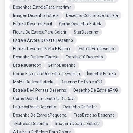
Desenhos EstrelaPara Imprimir
Imagen Desenho Estrela
Desenho ColoridoDe Estrela
Estrela DesenhoFacil
Como DesenharEstrela
Figura De EstrelaPara Colorir
StarDesenho
Estrela Árvore DeNatal Desenho
Estrela DesenhoPreto E Branco
EstrelaEm Desenho
Desenho DeUma Estrela
Estrelas10 Desenho
EstrelaCartoon
BrilhoDesenho
Como Fazer UmDesenho De Estrela
ÍconeDe Estrela
Molde DeUma Estrela
Desenho De Estrela3D
Estrela De4 Pontas Desenho
Desenho De EstrelaPNG
Como Desenhar aEstrela De Davi
EstrelasReais Desenho
Desenho DePintar
Desenho De EstrelaPequena
TresEstrelas Desenho
7Estrelas Desenho
Imagem DeUma Estrela
A Estrela DeBelem Para Colorir