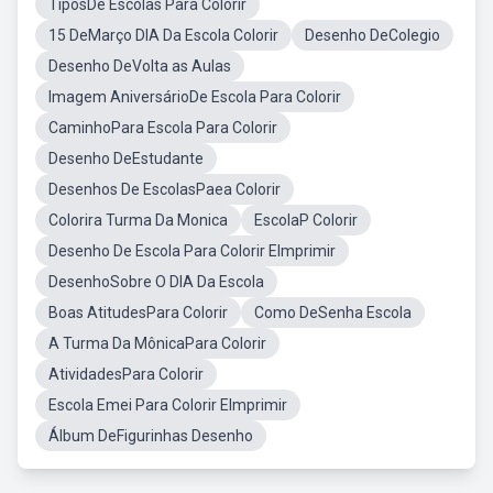
TiposDe Escolas Para Colorir
15 DeMarço DIA Da Escola Colorir
Desenho DeColegio
Desenho DeVolta as Aulas
Imagem AniversárioDe Escola Para Colorir
CaminhoPara Escola Para Colorir
Desenho DeEstudante
Desenhos De EscolasPaea Colorir
Colorira Turma Da Monica
EscolaP Colorir
Desenho De Escola Para Colorir EImprimir
DesenhoSobre O DIA Da Escola
Boas AtitudesPara Colorir
Como DeSenha Escola
A Turma Da MônicaPara Colorir
AtividadesPara Colorir
Escola Emei Para Colorir EImprimir
Álbum DeFigurinhas Desenho