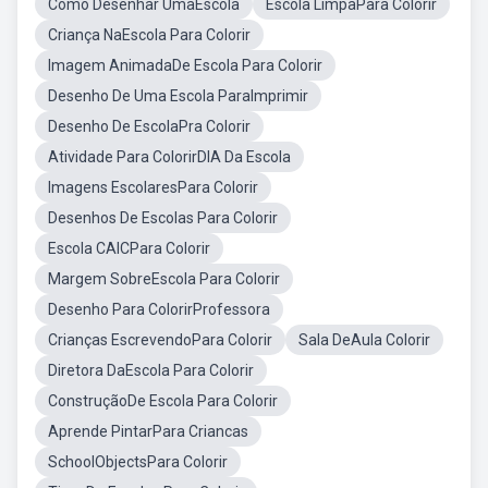
Como Desenhar UmaEscola
Escola LimpaPara Colorir
Criança NaEscola Para Colorir
Imagem AnimadaDe Escola Para Colorir
Desenho De Uma Escola ParaImprimir
Desenho De EscolaPra Colorir
Atividade Para ColorirDIA Da Escola
Imagens EscolaresPara Colorir
Desenhos De Escolas Para Colorir
Escola CAICPara Colorir
Margem SobreEscola Para Colorir
Desenho Para ColorirProfessora
Crianças EscrevendoPara Colorir
Sala DeAula Colorir
Diretora DaEscola Para Colorir
ConstruçãoDe Escola Para Colorir
Aprende PintarPara Criancas
SchoolObjectsPara Colorir