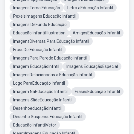
ImagensTema Educação
Letra aEducação Infantil
PexelsImagens Educação Infantil
Imagens DeFundo Educação
Educação InfantilIllustration
AmigosEducação Infantil
ImagensDiversas Para Educação Infantil
FraseDe Educação Infantil
ImagensPara Parede Educação Infantil
Imagem EducaçãoInfntil
Imagens EducaçãoEspecial
ImagensRelacionadas a Educação Infantil
Logo ParaEducação Infantil
Imagem NaEducação Infantil
FrasesEducação Infantil
Imagens SlideEducação Infantil
DesenhoeducaçãoInfantil
Desenho SuspensoEducação Infantil
Educação InfantilVetor
IdaamImagens Educação Infantil