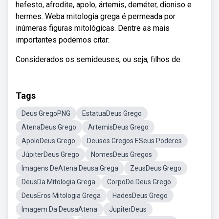
hefesto, afrodite, apolo, ártemis, deméter, dioniso e
hermes. Weba mitologia grega é permeada por
inúmeras figuras mitológicas. Dentre as mais
importantes podemos citar:
Considerados os semideuses, ou seja, filhos de.
Tags
Deus GregoPNG
EstatuaDeus Grego
AtenaDeus Grego
ArtemisDeus Grego
ApoloDeus Grego
Deuses Gregos ESeus Poderes
JúpiterDeus Grego
NomesDeus Gregos
Imagens DeAtena Deusa Grega
ZeusDeus Grego
DeusDa Mitologia Grega
CorpoDe Deus Grego
DeusEros Mitologia Grega
HadesDeus Grego
Imagem Da DeusaAtena
JupiterDeus