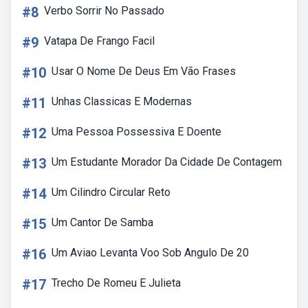
#8
Verbo Sorrir No Passado
#9
Vatapa De Frango Facil
#10
Usar O Nome De Deus Em Vão Frases
#11
Unhas Classicas E Modernas
#12
Uma Pessoa Possessiva E Doente
#13
Um Estudante Morador Da Cidade De Contagem
#14
Um Cilindro Circular Reto
#15
Um Cantor De Samba
#16
Um Aviao Levanta Voo Sob Angulo De 20
#17
Trecho De Romeu E Julieta