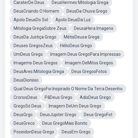
CaraterDe Deus
DeusHermes Mitologia Grega
DeusCriando O Homem
DeusDa Chuva Grego
Apolo DeusDo Sol
Apolo DeusDa Luz
Mitologia GregaSobre Zeus
DeusaHera Imagens
DeusDa Justiça Grego
MétisDeusa Grega
Deuses GregosZeus
HélioDeus Grego
UmDeus Grego
Imagem Deus GregoPara Impressao
Imagems Deus Gregos
Imagem DeMitos Gregos
DeusAres Mitologia Grega
Deus GregosFotos
DeusDionisio
Qual Deus GregoFoi Inspirado O Nome Da Terra Desenho
CronosDeus
PãDeus Grego
AdisDeus Grego
GregoSó Deus
Imagem DeUm Deus Grego
DeusGrgo
DeusJupiter Grego
Deus GregoFot
DeusGreco
Deus GregoMais Bonito
PoseidonDeus Grego
DeusEm Grego