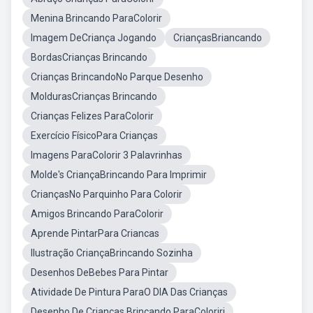
Menina Brincando ParaColorir
Imagem DeCriança Jogando
CriançasBriancando
BordasCrianças Brincando
Crianças BrincandoNo Parque Desenho
MoldurasCrianças Brincando
Crianças Felizes ParaColorir
Exercício FísicoPara Crianças
Imagens ParaColorir 3 Palavrinhas
Molde's CriançaBrincando Para Imprimir
CriançasNo Parquinho Para Colorir
Amigos Brincando ParaColorir
Aprende PintarPara Criancas
Ilustração CriançaBrincando Sozinha
Desenhos DeBebes Para Pintar
Atividade De Pintura ParaO DIA Das Crianças
Desenho De Crianças Brincando ParaColoriri