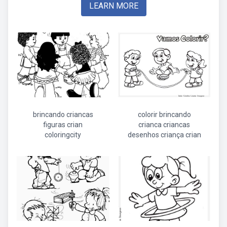
LEARN MORE
brincando criancas
colorir brincando
figuras crian
crianca criancas
coloringcity
desenhos criança crian