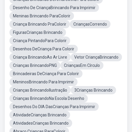
Desenho De CriançaBrincando Para Imprimir
Meninas Brincando ParaColorir
Criança Brincando PraColorir
CriançasCorrendo
FigurasCrianças Brincando
Criança PintandoPara Colorir
Desenhos DeCriança Para Colorir
Criança BrincandoAo Ar Livre
Vetor CriançaBrincando
Crianças BrincandoPNG
CriançasEm Círculo
Brincadeiras DeCriança Para Colorir
MeninosBrincando Para Imprimir
Crianças BrincandoIlustração
3Crianças Brincando
Crianças BrincandoNa Escola Desenho
Desenhos Do DIA DasCrianças Para Imprimir
AtividadeCrianças Brincando
AtividadesCrianças Brincando
Abraço Crianças ParaColorir