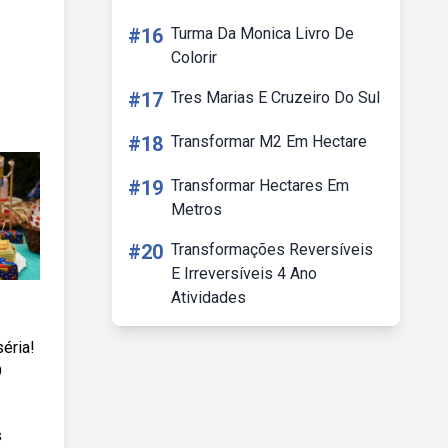
#16
Turma Da Monica Livro De
Colorir
#17
Tres Marias E Cruzeiro Do Sul
#18
Transformar M2 Em Hectare
#19
Transformar Hectares Em
Metros
#20
Transformações Reversíveis
E Irreversíveis 4 Ano
Atividades
séria!
9
s