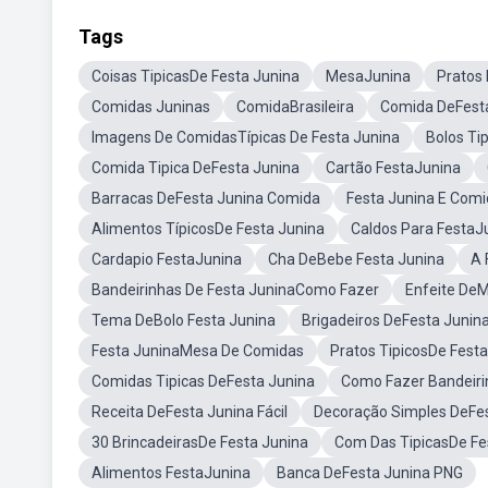
Tags
Coisas TipicasDe Festa Junina
MesaJunina
Pratos
Comidas Juninas
ComidaBrasileira
Comida DeFesta
Imagens De ComidasTípicas De Festa Junina
Bolos Ti
Comida Tipica DeFesta Junina
Cartão FestaJunina
Barracas DeFesta Junina Comida
Festa Junina E Comi
Alimentos TípicosDe Festa Junina
Caldos Para FestaJ
Cardapio FestaJunina
Cha DeBebe Festa Junina
A 
Bandeirinhas De Festa JuninaComo Fazer
Enfeite DeM
Tema DeBolo Festa Junina
Brigadeiros DeFesta Junin
Festa JuninaMesa De Comidas
Pratos TipicosDe Festa
Comidas Tipicas DeFesta Junina
Como Fazer Bandeiri
Receita DeFesta Junina Fácil
Decoração Simples DeFest
30 BrincadeirasDe Festa Junina
Com Das TipicasDe Fe
Alimentos FestaJunina
Banca DeFesta Junina PNG