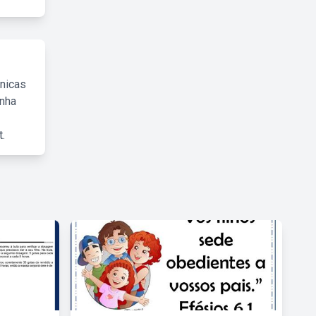
cnicas
inha
.