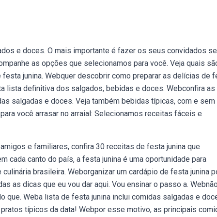
ados e doces. O mais importante é fazer os seus convidados se
acompanhe as opções que selecionamos para você. Veja quais sã
festa junina. Webquer descobrir como preparar as delícias de f
 lista definitiva dos salgados, bebidas e doces. Webconfira as
midas salgadas e doces. Veja também bebidas típicas, com e sem
para você arrasar no arraial: Selecionamos receitas fáceis e
migos e familiares, confira 30 receitas de festa junina que
cada canto do país, a festa junina é uma oportunidade para
 culinária brasileira. Weborganizar um cardápio de festa junina 
das as dicas que eu vou dar aqui. Vou ensinar o passo a. Webnã
 que. Weba lista de festa junina inclui comidas salgadas e doc
pratos típicos da data! Webpor esse motivo, as principais com