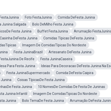
 FestaJunina
Foto FestaJunina
Comida DeFesta Junina
 Junina Salgada
Bolo DeMilho Festa Junina
picosDe Festa Junina
Buffet FestaJunina
Arrumação FestaJunin
Casinha DeFesta Junina
Comidas Típicas DeFesta Junina
dasTipicas
Imagem De ComidasTípicas Do Nordeste
unina
Festa JuninaBrazil
Artesanato DeFesta Junina
FestaJunina De Recife
Festa JuninaCaseira
esa Para Festa Junina
Ideias Para Decoracao DeFesta Junina Na Es
a
Festa JuninaSupermercado
Comida DeFesta Caipira
 Junina
Coisas TípicasDe Festa Junina
nhasDe Festa Junina
10 NomesDe Comidas De Festa De Juninas
a Junina Infantil
Imagem De ComidasTipicas Do Nordeste
sta Junina
Bolo TemaDe Festa Junina
Arrumação DeFesta Junin