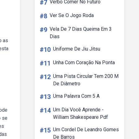
#7
Verbo Comer No Futuro
#8
Ver Se O Jogo Roda
#9
Vela De 7 Dias Queima Em 3
Dias
o as
esta
#10
Uniforme De Jiu Jitsu
#11
Unha Com Coração Na Ponta
#12
Uma Pista Circular Tem 200 M
De Diâmetro
#13
Uma Palavra Com 5 A
#14
Um Dia Você Aprende -
pode
William Shakespeare Pdf
o se
es
#15
Um Cordel De Leandro Gomes
idas
De Barros