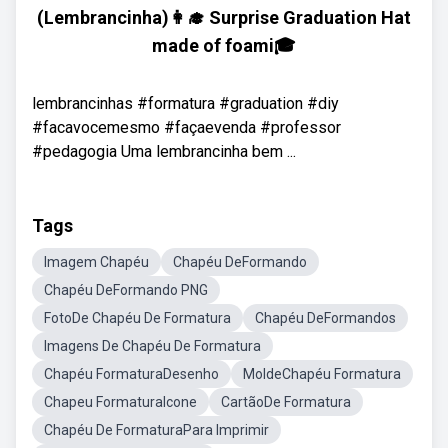
(Lembrancinha)👩‍🎓 Surprise Graduation Hat
made of foami🎓
lembrancinhas #formatura #graduation #diy
#facavocemesmo #façaevenda #professor
#pedagogia Uma lembrancinha bem ...
Tags
Imagem Chapéu
Chapéu DeFormando
Chapéu DeFormando PNG
FotoDe Chapéu De Formatura
Chapéu DeFormandos
Imagens De Chapéu De Formatura
Chapéu FormaturaDesenho
MoldeChapéu Formatura
Chapeu FormaturaIcone
CartãoDe Formatura
Chapéu De FormaturaPara Imprimir