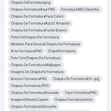
Chapéu DeFormaturapng
Chapeu FormaturaAzul PNG
FormaturaABC Desenho
Chapeu De FormaturaPara Colorir
Chapeu De FormaturaAzul E Amarelo
Chapeu De FormaturaFundo Branco
Fotos DoChapeu De Formatura
Modelos Para DecorarChapeu De Formatura
Arte FormaturaPNG
ChapelFormatura
Foto ComChapeu De Formatura
Chapeu De FormaturaWallpaper
Imagens De ChapéuFe Formatura
Boneco FormaturaPNG
Chapéu De FormaturaEm Jpg
Chapeu FormaturaJPEG
Chapeu De FormaturaDourado
Topo FormaturaPNG
ImagemSilhueta Capelo
Chapeu FormaturaVetor
Chapéu FormaturaSilhouette