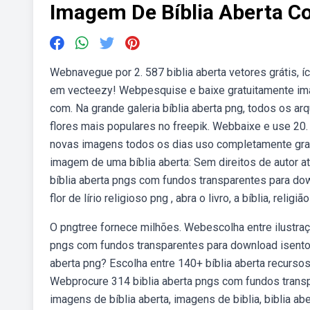
Imagem De Bíblia Aberta C
Webnavegue por 2. 587 biblia aberta vetores grátis, 
em vecteezy! Webpesquise e baixe gratuitamente imag
com. Na grande galeria bíblia aberta png, todos os a
flores mais populares no freepik. Webbaixe e use 20. 
novas imagens todos os dias uso completamente grat
imagem de uma bíblia aberta: Sem direitos de autor a
bíblia aberta pngs com fundos transparentes para dow
flor de lírio religioso png , abra o livro, a bíblia, rel
O pngtree fornece milhões. Webescolha entre ilustraçõ
pngs com fundos transparentes para download isento 
aberta png? Escolha entre 140+ bíblia aberta recursos
Webprocure 314 biblia aberta pngs com fundos transp
imagens de bíblia aberta, imagens de biblia, biblia a