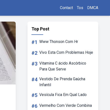
Contact
Tos
DMCA
Top Post
#1
Www Thonson Com Hr
#2
Vivo Esta Com Problemas Hoje
#3
Vitamina C ácido Ascórbico
Para Que Serve
#4
Vestido De Prenda Gaúcha
Infantil
#5
Vesícula Fica Em Qual Lado
#6
Vermelho Com Verde Combina