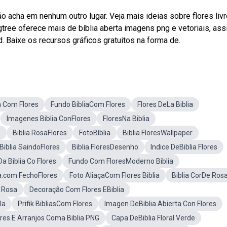
o acha em nenhum outro lugar. Veja mais ideias sobre flores livr
gtree oferece mais de bíblia aberta imagens png e vetoriais, as
. Baixe os recursos gráficos gratuitos na forma de.
a Com Flores
Fundo BibliaCom Flores
Flores DeLa Biblia
Imagenes Biblia ConFlores
FloresNa Biblia
s
Biblia RosaFlores
FotoBíblia
Biblia FloresWallpaper
Biblia SaindoFlores
Biblia FloresDesenho
Indice DeBiblia Flores
 Biblia Co Flores
Fundo Com FloresModerno Biblia
ia.com FechoFlores
Foto AliaçaCom Flores Biblia
Biblia CorDe Ros
 Rosa
Decoração Com Flores EBiblia
la
Prifik BibliasCom Flores
Imagen DeBiblia Abierta Con Flores
ores E Arranjos Coma Biblia PNG
Capa DeBiblia Floral Verde