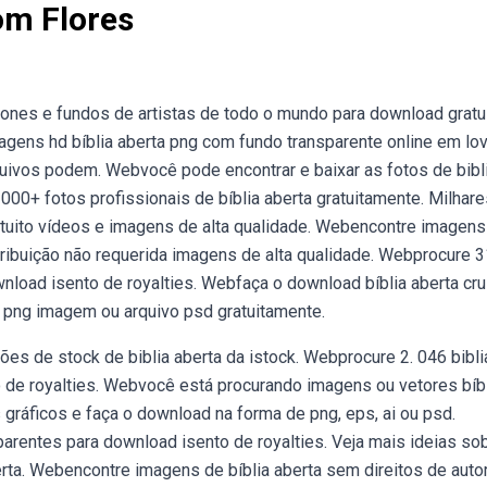
om Flores
ícones e fundos de artistas de todo o mundo para download gratu
ens hd bíblia aberta png com fundo transparente online em lov
rquivos podem. Webvocê pode encontrar e baixar as fotos de bibl
000+ fotos profissionais de bíblia aberta gratuitamente. Milhar
uito vídeos e imagens de alta qualidade. Webencontre imagens
tribuição não requerida imagens de alta qualidade. Webprocure 
nload isento de royalties. Webfaça o download bíblia aberta cr
igião png imagem ou arquivo psd gratuitamente.
es de stock de biblia aberta da istock. Webprocure 2. 046 bibli
de royalties. Webvocê está procurando imagens ou vetores bíb
 gráficos e faça o download na forma de png, eps, ai ou psd.
arentes para download isento de royalties. Veja mais ideias so
berta. Webencontre imagens de bíblia aberta sem direitos de auto