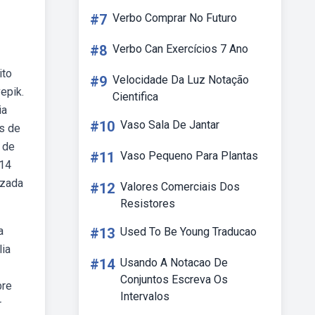
#7
Verbo Comprar No Futuro
#8
Verbo Can Exercícios 7 Ano
ito
#9
Velocidade Da Luz Notação
epik.
Cientifica
ia
#10
Vaso Sala De Jantar
es de
 de
#11
Vaso Pequeno Para Plantas
314
uzada
#12
Valores Comerciais Dos
Resistores
a
#13
Used To Be Young Traducao
lia
#14
Usando A Notacao De
Conjuntos Escreva Os
bre
Intervalos
r