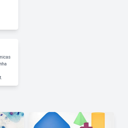
cnicas
inha
.