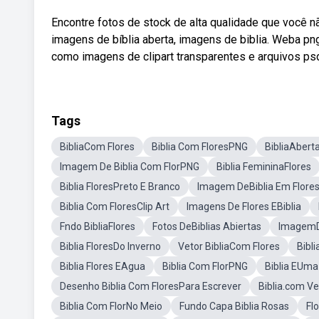
Encontre fotos de stock de alta qualidade que você nã
imagens de bíblia aberta, imagens de biblia. Weba pn
como imagens de clipart transparentes e arquivos psd
Tags
BibliaCom Flores
Biblia Com FloresPNG
BibliaAbert
Imagem De Biblia Com FlorPNG
Biblia FemininaFlores
Biblia FloresPreto E Branco
Imagem DeBiblia Em Flore
Biblia Com FloresClip Art
Imagens De Flores EBiblia
Fndo BibliaFlores
Fotos DeBiblias Abiertas
ImagemDa
Biblia FloresDo Inverno
Vetor BibliaCom Flores
Bibl
Biblia Flores EAgua
Biblia Com FlorPNG
Biblia EUma
Desenho Biblia Com FloresPara Escrever
Biblia.com Ve
Biblia Com FlorNo Meio
Fundo Capa Biblia Rosas
Fl