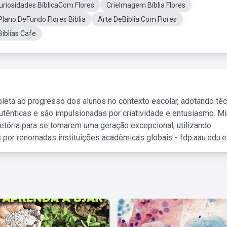
uriosidades BíblicaCom Flores
CrieImagem Bíblia Flores
Plano DeFundo Flores Biblia
Arte DeBiblia Com Flores
iblias Cafe
leta ao progresso dos alunos no contexto escolar, adotando té
tênticas e são impulsionadas por criatividade e entusiasmo. M
etória para se tornarem uma geração excepcional, utilizando
 por renomadas instituições acadêmicas globais - fdp.aau.edu.et