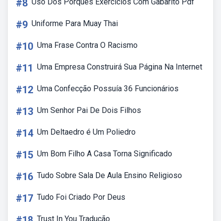
#8
Uso Dos Porquês Exercícios Com Gabarito Pdf
#9
Uniforme Para Muay Thai
#10
Uma Frase Contra O Racismo
#11
Uma Empresa Construirá Sua Página Na Internet
#12
Uma Confecção Possuía 36 Funcionários
#13
Um Senhor Pai De Dois Filhos
#14
Um Deltaedro é Um Poliedro
#15
Um Bom Filho A Casa Torna Significado
#16
Tudo Sobre Sala De Aula Ensino Religioso
#17
Tudo Foi Criado Por Deus
#18
Trust In You Tradução