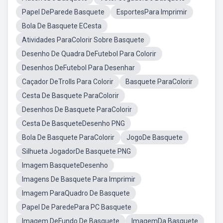
Papel DeParede Basquete
EsportesPara Imprimir
Bola De Basquete ECesta
Atividades ParaColorir Sobre Basquete
Desenho De Quadra DeFutebol Para Colorir
Desenhos DeFutebol Para Desenhar
Caçador DeTrolls Para Colorir
Basquete ParaColorir
Cesta De Basquete ParaColorir
Desenhos De Basquete ParaColorir
Cesta De BasqueteDesenho PNG
Bola De Basquete ParaColorir
JogoDe Basquete
Silhueta JogadorDe Basquete PNG
Imagem BasqueteDesenho
Imagens De Basquete Para Imprimir
Imagem ParaQuadro De Basquete
Papel De ParedePara PC Basquete
Imagem DeFundo De Basquete
ImagemDa Basquete