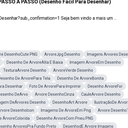
SO A PASSO (Desenho Fácil Para Desenhar)
enhar?sub_confirmation=1 Seja bem vindo a mais um ...
re DesenhoCute PNG
ArvoreJpg Desenho
Imagens Arvores Des
Desenho De ArvoreAlta E Baixa
Imagem ArvoreEm Desenho
TexturaArvore Desenho
ArvoreVerde Desenho
Desenho De ArvorePara Tela
Desenho De ArvoreBonita
ra Desenhar
Foto De ArvorePara Imprimir
Desenho ArvoreFor
esenho DeArvo
Arvore DesenhoCinza
CauleArvore Desenho
agem DeÁrvores Desenho
DesenhoArt Arvore
IlustraçãoDe Arvo
rvore DesenhoIcon
Imagems De ArvoreEm Png
Arvore Desenho
 ÁrvoreColorida
Desenho ArvoreCom Pneu PNG
esenho ArvoresPra Fundo Preto
DesenhodE Arvore Imagens