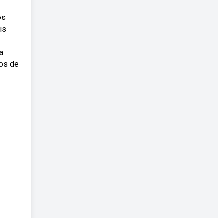
os
is
a
os de