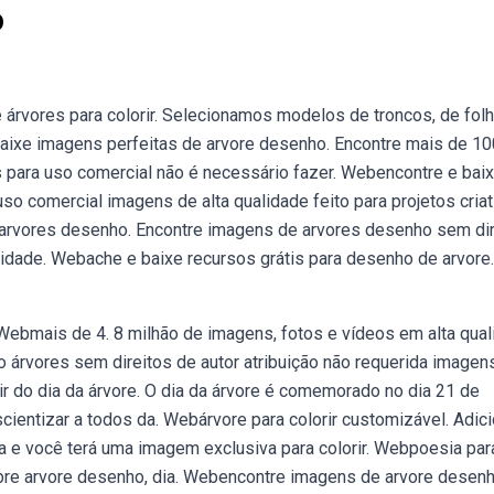
o
rvores para colorir. Selecionamos modelos de troncos, de folh
baixe imagens perfeitas de arvore desenho. Encontre mais de 1
s para uso comercial não é necessário fazer. Webencontre e bai
uso comercial imagens de alta qualidade feito para projetos cria
 arvores desenho. Encontre imagens de arvores desenho sem dir
lidade. Webache e baixe recursos grátis para desenho de arvore.
 Webmais de 4. 8 milhão de imagens, fotos e vídeos em alta qua
árvores sem direitos de autor atribuição não requerida imagen
ir do dia da árvore. O dia da árvore é comemorado no dia 21 de
ientizar a todos da. Webárvore para colorir customizável. Adic
 e você terá uma imagem exclusiva para colorir. Webpoesia par
sobre arvore desenho, dia. Webencontre imagens de arvore desen