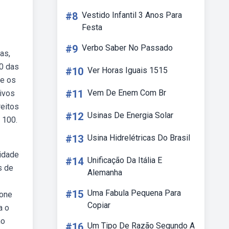
#8
Vestido Infantil 3 Anos Para
Festa
#9
Verbo Saber No Passado
as,
00 das
#10
Ver Horas Iguais 1515
xe os
#11
Vem De Enem Com Br
tivos
eitos
#12
Usinas De Energia Solar
 100.
#13
Usina Hidrelétricas Do Brasil
lidade
#14
Unificação Da Itália E
s de
Alemanha
#15
Uma Fabula Pequena Para
ione
Copiar
a o
ho
#16
Um Tipo De Razão Segundo A