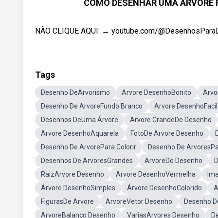
COMO DESENHAR UMA ÁRVORE PAS
NÃO CLIQUE AQUI: → youtube.com/@DesenhosParaDes
Tags
Desenho DeArvorismo
Arvore DesenhoBonito
Arvo
Desenho De ArvoreFundo Branco
Arvore DesenhoFacil
Desenhos DeUma Árvore
Arvore GrandeDe Desenho
Arvore DesenhoAquarela
FotoDe Arvore Desenho
Desenho De ArvorePara Colorir
Desenho De ArvoresPa
Desenhos De ArvoresGrandes
ArvoreDo Desenho
D
RaizArvore Desenho
Arvore DesenhoVermelha
Im
Árvore DesenhoSimples
Árvore DesenhoColorido
A
FigurasDe Arvore
ArvoreVetor Desenho
Desenho De
ArvoreBalanço Desenho
VariasArvores Desenho
D