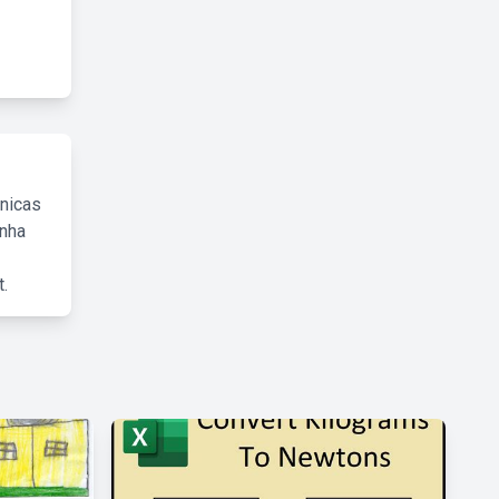
cnicas
inha
.