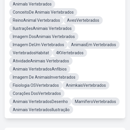
Animals Vertebrados
ConceitoDe Animais Vertebrados
ReinoAnimal Vertebrados
AvesVertebrados
IlustraçõesAnimais Vertebrados
Imagem DosAnimais Vertebrados
Imagem DeUm Vertebrados
AnimaisEm Vertebrados
VertebradosHabitat
4KVertebrados
AtividadeAnimais Vertebrados
Animais VertebradosAnfibios
Imagem De AnimaisInvertebrados
Fisiologia OSVertebrados
AnimkaisVertebrados
Corações DosVertebrados
Animais VertebradosDesenho
MamíferoVertebrados
Animais VertebradosIlustração