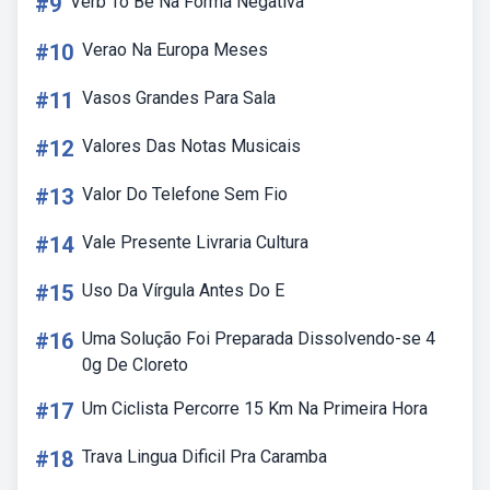
#9
Verb To Be Na Forma Negativa
#10
Verao Na Europa Meses
#11
Vasos Grandes Para Sala
#12
Valores Das Notas Musicais
#13
Valor Do Telefone Sem Fio
#14
Vale Presente Livraria Cultura
#15
Uso Da Vírgula Antes Do E
#16
Uma Solução Foi Preparada Dissolvendo-se 4
0g De Cloreto
#17
Um Ciclista Percorre 15 Km Na Primeira Hora
#18
Trava Lingua Dificil Pra Caramba