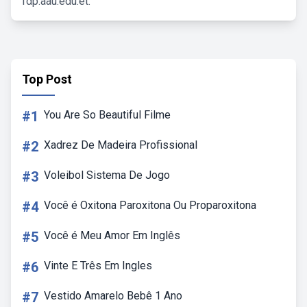
fdp.aau.edu.et.
Top Post
#1
You Are So Beautiful Filme
#2
Xadrez De Madeira Profissional
#3
Voleibol Sistema De Jogo
#4
Você é Oxitona Paroxitona Ou Proparoxitona
#5
Você é Meu Amor Em Inglês
#6
Vinte E Três Em Ingles
#7
Vestido Amarelo Bebê 1 Ano