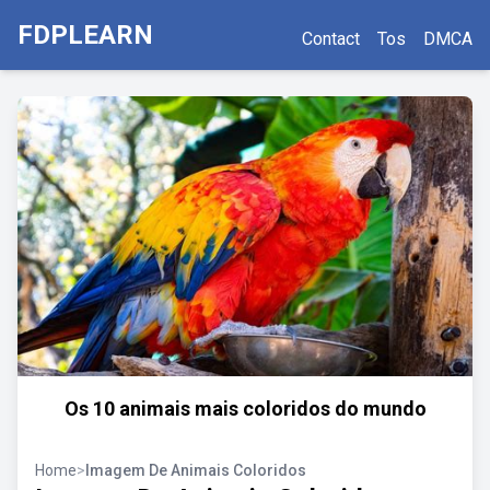
FDPLEARN
Contact
Tos
DMCA
Os 10 animais mais coloridos do mundo
Home
>
Imagem De Animais Coloridos