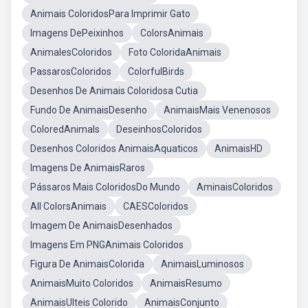
Animais ColoridosPara Imprimir Gato
Imagens DePeixinhos
ColorsAnimais
AnimalesColoridos
Foto ColoridaAnimais
PassarosColoridos
ColorfulBirds
Desenhos De Animais Coloridosa Cutia
Fundo De AnimaisDesenho
AnimaisMais Venenosos
ColoredAnimals
DeseinhosColoridos
Desenhos Coloridos AnimaisAquaticos
AnimaisHD
Imagens De AnimaisRaros
Pássaros Mais ColoridosDo Mundo
AminaisColoridos
All ColorsAnimais
CAESColoridos
Imagem De AnimaisDesenhados
Imagens Em PNGAnimais Coloridos
Figura De AnimaisColorida
AnimaisLuminosos
AnimaisMuito Coloridos
AnimaisResumo
AnimaisUlteis Colorido
AnimaisConjunto