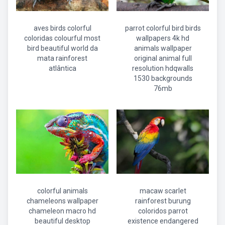
aves birds colorful
parrot colorful bird birds
coloridas colourful most
wallpapers 4k hd
bird beautiful world da
animals wallpaper
mata rainforest
original animal full
atlântica
resolution hdqwalls
1530 backgrounds
76mb
colorful animals
macaw scarlet
chameleons wallpaper
rainforest burung
chameleon macro hd
coloridos parrot
beautiful desktop
existence endangered