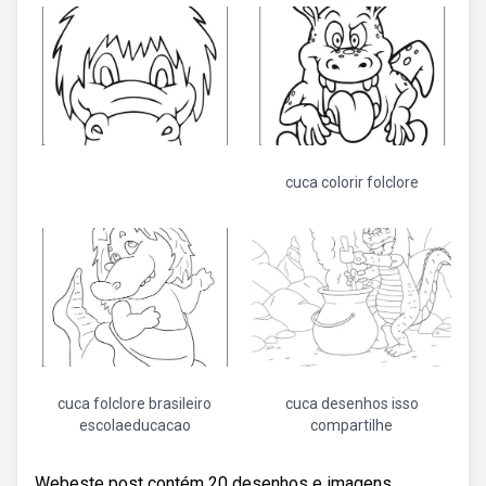
cuca colorir folclore
cuca folclore brasileiro
cuca desenhos isso
escolaeducacao
compartilhe
Webeste post contém 20 desenhos e imagens