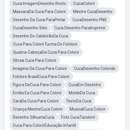
Cuca ImagemDesenho Rosto
CuícaColorir
MascaraDa Cuca Para Colorir
Mestre CucaDesenho
Desenho Da Cuca ParaPintar
CucaDesenho PNG
CucaDesenho Sitio
Cuca Desenho ParaImprimir
Desenho Do CaldeirãoDa Cuca
Cuca Para ColorirTurma Do Folclore
Quebra-CabeçaDa Cuca Para Colorir
Obraa Cuca Para Colorir
Imagens Da Cuca Para Colorir
CucaDesenho Colorido
Folclore BrasilCuca Para Colorir
Figura DeCuca Para Colorir
CucaEm Desenho
Emilia Ea Cuca Para Colorir
MoldeDa Cuca
CaraDa Cuca Para Colorir
TextoDa Cuca
Criança MestreCuca Colorir
MusicalCuca Colorir
Desenho SilhuetaCuca
Foto CucaTacolorir
Cuca Para ColorirEducação Infantil