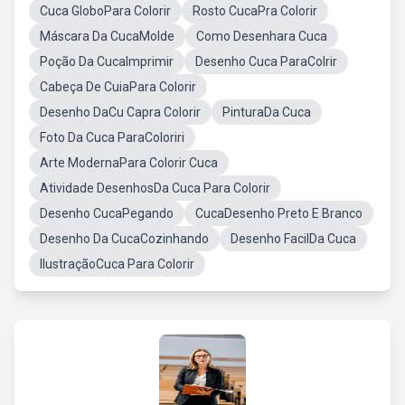
Cuca GloboPara Colorir
Rosto CucaPra Colorir
Máscara Da CucaMolde
Como Desenhara Cuca
Poção Da CucaImprimir
Desenho Cuca ParaColrir
Cabeça De CuiaPara Colorir
Desenho DaCu Capra Colorir
PinturaDa Cuca
Foto Da Cuca ParaColoriri
Arte ModernaPara Colorir Cuca
Atividade DesenhosDa Cuca Para Colorir
Desenho CucaPegando
CucaDesenho Preto E Branco
Desenho Da CucaCozinhando
Desenho FacilDa Cuca
IlustraçãoCuca Para Colorir