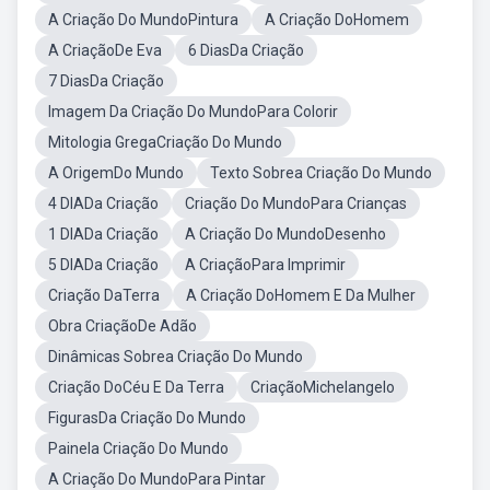
A Criação Do MundoPintura
A Criação DoHomem
A CriaçãoDe Eva
6 DiasDa Criação
7 DiasDa Criação
Imagem Da Criação Do MundoPara Colorir
Mitologia GregaCriação Do Mundo
A OrigemDo Mundo
Texto Sobrea Criação Do Mundo
4 DIADa Criação
Criação Do MundoPara Crianças
1 DIADa Criação
A Criação Do MundoDesenho
5 DIADa Criação
A CriaçãoPara Imprimir
Criação DaTerra
A Criação DoHomem E Da Mulher
Obra CriaçãoDe Adão
Dinâmicas Sobrea Criação Do Mundo
Criação DoCéu E Da Terra
CriaçãoMichelangelo
FigurasDa Criação Do Mundo
Painela Criação Do Mundo
A Criação Do MundoPara Pintar