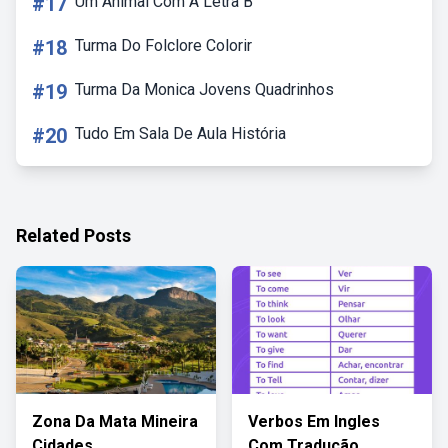
#17
Um Animal Com A Letra B
#18
Turma Do Folclore Colorir
#19
Turma Da Monica Jovens Quadrinhos
#20
Tudo Em Sala De Aula História
Related Posts
Zona Da Mata Mineira
Verbos Em Ingles
Cidades
Com Tradução