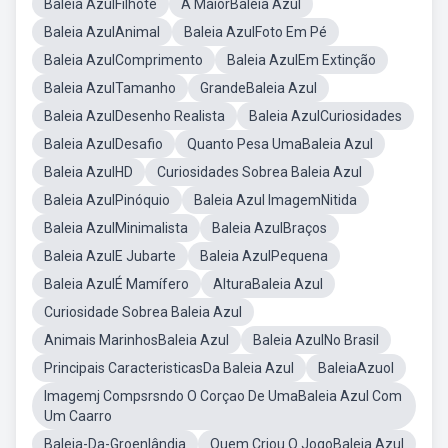
Baleia AzulFilhote
A MaiorBaleia Azul
Baleia AzulAnimal
Baleia AzulFoto Em Pé
Baleia AzulComprimento
Baleia AzulEm Extinção
Baleia AzulTamanho
GrandeBaleia Azul
Baleia AzulDesenho Realista
Baleia AzulCuriosidades
Baleia AzulDesafio
Quanto Pesa UmaBaleia Azul
Baleia AzulHD
Curiosidades Sobrea Baleia Azul
Baleia AzulPinóquio
Baleia Azul ImagemNitida
Baleia AzulMinimalista
Baleia AzulBraços
Baleia AzulE Jubarte
Baleia AzulPequena
Baleia AzulÉ Mamífero
AlturaBaleia Azul
Curiosidade Sobrea Baleia Azul
Animais MarinhosBaleia Azul
Baleia AzulNo Brasil
Principais CaracteristicasDa Baleia Azul
BaleiaAzuol
Imagemj Compsrsndo O Corçao De UmaBaleia Azul Com
Um Caarro
Baleia-Da-Groenlândia
Quem Criou O JogoBaleia Azul