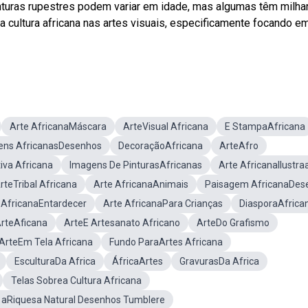
pinturas rupestres podem variar em idade, mas algumas têm milha
da cultura africana nas artes visuais, especificamente focando e
Arte AfricanaMáscara
ArteVisual Africana
E StampaAfricana
ens AfricanasDesenhos
DecoraçãoAfricana
ArteAfro
iva Africana
Imagens De PinturasAfricanas
Arte AfricanaIlustra
rteTribal Africana
Arte AfricanaAnimais
Paisagem AfricanaDes
 AfricanaEntardecer
Arte AfricanaPara Crianças
DiasporaAfrica
rteAficana
ArteE Artesanato Africano
ArteDo Grafismo
ArteEm Tela Africana
Fundo ParaArtes Africana
EsculturaDa Africa
ÁfricaArtes
GravurasDa Africa
Telas Sobrea Cultura Africana
a aRiquesa Natural Desenhos Tumblere