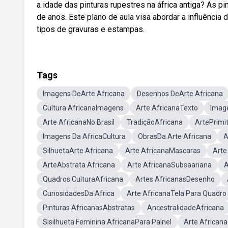
a idade das pinturas rupestres na áfrica antiga? As 
de anos. Este plano de aula visa abordar a influência 
tipos de gravuras e estampas.
Tags
Imagens DeArte Africana
Desenhos DeArte Africana
Cultura AfricanaImagens
Arte AfricanaTexto
Imag
Arte AfricanaNo Brasil
TradiçãoAfricana
ArtePrimit
Imagens Da AfricaCultura
ObrasDa Arte Africana
A
SilhuetaArte Africana
Arte AfricanaMascaras
Arte
ArteAbstrata Africana
Arte AfricanaSubsaariana
A
Quadros CulturaAfricana
Artes AfricanasDesenho
CuriosidadesDa Africa
Arte AfricanaTela Para Quadro
Pinturas AfricanasAbstratas
AncestralidadeAfricana
Sisilhueta Feminina AfricanaPara Painel
Arte African