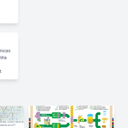
cnicas
inha
.