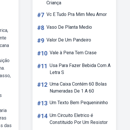
Criança
#7
Vc E Tudo Pra Mim Meu Amor
#8
Vaso De Planta Medio
ica,
ente
#9
Valor De Um Pandeiro
icana
#10
Vale à Pena Tem Crase
uição
#11
Usa Para Fazer Bebida Com A
na.
Letra S
casso,
#12
Uma Caixa Contém 60 Bolas
Numeradas De 1 A 60
s
#13
Um Texto Bem Pequenininho
aria
#14
Um Circuito Eletrico é
ras
Constituido Por Um Resistor
es das