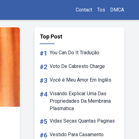
Contact
Tos
DMCA
Top Post
#1
You Can Do It Tradução
#2
Voto De Cabresto Charge
#3
Você é Meu Amor Em Inglês
#4
Visando Explicar Uma Das
Propriedades Da Membrana
Plasmática
#5
Vidas Secas Quantas Paginas
#6
Vestido Para Casamento