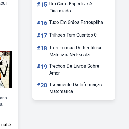
aqui
#15
Um Carro Esportivo é
Financiado
#16
Tudo Em Grãos Farroupilha
#17
Trilhoes Tem Quantos 0
#18
Três Formas De Reutilizar
Materiais Na Escola
#19
Trechos De Livros Sobre
Amor
#20
Tratamento Da Informação
Matematica
cana
gg
qual é