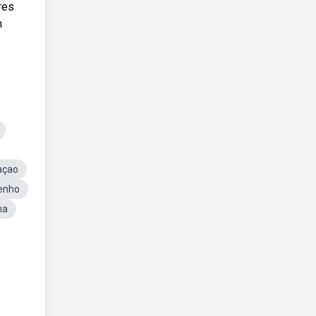
res
m
açao
enho
na