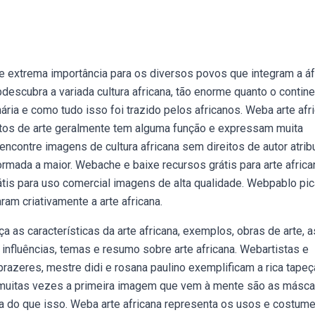
 extrema importância para os diversos povos que integram a áfr
descubra a variada cultura africana, tão enorme quanto o contin
linária e como tudo isso foi trazido pelos africanos. Weba arte afr
etos de arte geralmente tem alguma função e expressam muita
ncontre imagens de cultura africana sem direitos de autor atrib
ormada a maior. Webache e baixe recursos grátis para arte africa
rátis para uso comercial imagens de alta qualidade. Webpablo pi
ram criativamente a arte africana.
 as características da arte africana, exemplos, obras de arte, a
influências, temas e resumo sobre arte africana. Webartistas e
azeres, mestre didi e rosana paulino exemplificam a rica tapeç
 muitas vezes a primeira imagem que vem à mente são as másca
ersa do que isso. Weba arte africana representa os usos e costum