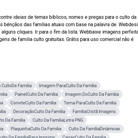
tre ideias de temas bíblicos, nomes e pregas para o culto da
as bênçãos das famílias atuais com base na palavra de. Webdes
alguns cliques. Ir para o fim da lista. Webbaixe imagens perfeit
ens de familia culto gratuitas. Grátis para uso comercial não é
CultoDe Familia
Imagem ParaCulto Da Família
ilia
PainelCulto Da Família
Imagem DoCulto Da Familia
ia
ConviteCulto Da Família
Tema ParaCulto Da Família
lia
DecoraçãoCulto Da Família
FamíliaCristã Imagens
to Da Família
Culto Da FamiliaLetra PNG
ia
PlaquinhaCulto Da Familia
Culto Da FamíliaDinâmicas
ulto Da FamíliaPara Imprimir
CapasCulto Da Familia