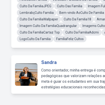
Culto Da FamiliaJPEG
Culto Das Familia
Imagem Full
LembrabçCulto Familia
Bem-vindo AoCulto De Familia
Culto Da FamíliaWallpaper
Culto Da Familia18
Aman
Imagem Culto Da FamiliaQuadrangular
Imagems Culto 
Culto Da FamíliaCartaz Top
Culto Da FamiliaAdcmi
LogoCulto Da Familia
FamíliaFeliz Cultos
Sandra
Como orientador, minha entrega é comp
pedagógicas que valorizam relações au
meta é guiar os estudantes em sua traj
estratégias educacionais reconhecidas