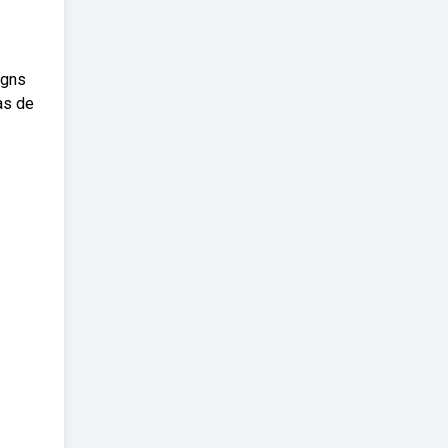
igns
as de