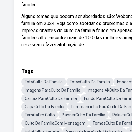
família.
Alguns temas que podem ser abordados são: Webencon
família em 2024. Veja como abordar os problemas e 
impressionantes de culto da familia feitos em apenas 
familia culto. Encontre mais de 100 das melhores imag
necessário fazer atribuição de.
Tags
FotoCulto Da Familia
FotosCulto Da Familia
Imagem 
Imagens ParaCulto Da Família
Imagens 4KCulto Da Fam
Cartaz ParaCulto Da Família
Fundo ParaCulto Da Famíl
CapaCulto Da Familia
Lembrancinha ParaCulto Da Famí
FamiliaEm Culto
BannerCulto Da Família
PalavraCul
Culto Da FamíliaCom Mensagem
TemasCulto Da Famíl
FotoCultos Familia
Versículo ParaCulto Da Família
C