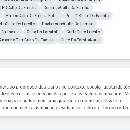
 HDCulto Da Familia
DomingoCulto Da Familia
Fim DoCulto Da Familia Fotos
Post DeCulto Da Familia
haCulto Da Família
BackgroundCulto Da Familia
Da Familia
Culto Da FamiliaPi
CartaCulto Familia
Amanha TemCulto Da Familia
Culto Da FamiliaNatal
leta ao progresso dos alunos no contexto escolar, adotando té
tênticas e são impulsionadas por criatividade e entusiasmo. M
etória para se tornarem uma geração excepcional, utilizando
 por renomadas instituições acadêmicas globais - fdp.aau.edu.et