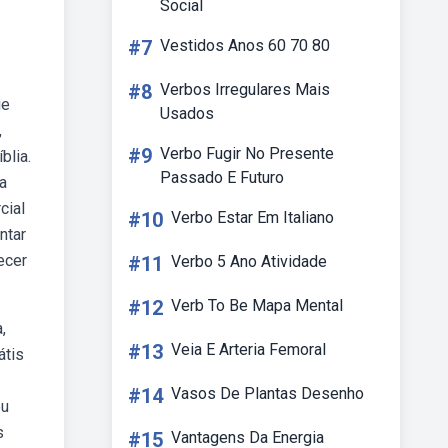
Social
#7
Vestidos Anos 60 70 80
#8
Verbos Irregulares Mais
ie
Usados
,
#9
Verbo Fugir No Presente
blia.
Passado E Futuro
a
cial
#10
Verbo Estar Em Italiano
ntar
ecer
#11
Verbo 5 Ano Atividade
#12
Verb To Be Mapa Mental
,
#13
Veia E Arteria Femoral
átis
#14
Vasos De Plantas Desenho
eu
s
#15
Vantagens Da Energia