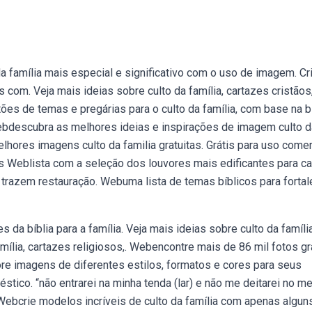
a família mais especial e significativo com o uso de imagem. Cr
com. Veja mais ideias sobre culto da família, cartazes cristãos
s de temas e pregárias para o culto da família, com base na bí
Webdescubra as melhores ideias e inspirações de imagem culto d
hores imagens culto da familia gratuitas. Grátis para uso comer
ais Weblista com a seleção dos louvores mais edificantes para ca
ue trazem restauração. Webuma lista de temas bíblicos para fortal
da bíblia para a família. Veja mais ideias sobre culto da família
mília, cartazes religiosos,. Webencontre mais de 86 mil fotos gr
lore imagens de diferentes estilos, formatos e cores para seus
stico. “não entrarei na minha tenda (lar) e não me deitarei no m
s. Webcrie modelos incríveis de culto da família com apenas algun