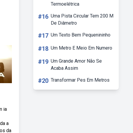
Termoelétrica
#16
Uma Pista Circular Tem 200 M
De Diâmetro
#17
Um Texto Bem Pequenininho
#18
Um Metro E Meio Em Numero
#19
Um Grande Amor Não Se
Acaba Assim
#20
Transformar Pes Em Metros
m ia
da a
ros da