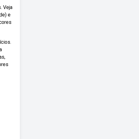
. Veja
de) e
 cores
ícios.
a
as,
ores