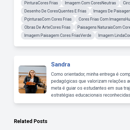
PinturaCores Frias
Imagem Com CoresNeutras
Cir
Desenho De CoresQuentes E Frias
Images De Paisage
PçinturasCom Cores Frias
Cores Frias Com Imagens
Obras De ArteCores Frias
Paisagens NaturaisCom Core
Imagem Paisagem Cores FriasVerde
Imagem LindaCor
Sandra
Como orientador, minha entrega é comp
pedagógicas que valorizam relações au
meta é guiar os estudantes em sua traj
estratégias educacionais reconhecidas
Related Posts