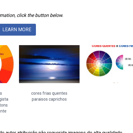
mation, click the button below.
LEARN MORE
as
cores frias quentes
gista
paraisos caprichos
 tons
onte
e autor atribuição não requerida imagens de alta qualidade.