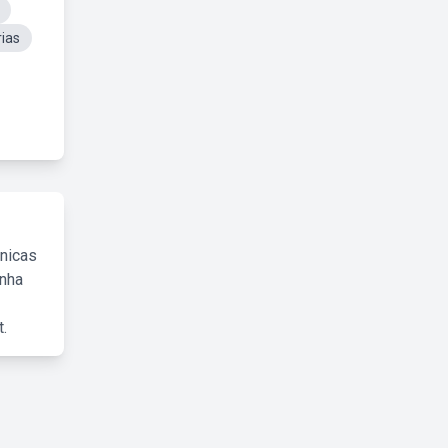
ias
cnicas
inha
.