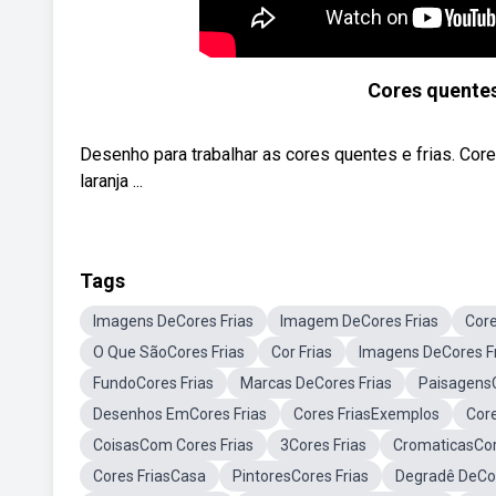
Cores quentes
Desenho para trabalhar as cores quentes e frias. Core
laranja ...
Tags
Imagens DeCores Frias
Imagem DeCores Frias
Core
O Que SãoCores Frias
Cor Frias
Imagens DeCores F
FundoCores Frias
Marcas DeCores Frias
Paisagens
Desenhos EmCores Frias
Cores FriasExemplos
Cor
CoisasCom Cores Frias
3Cores Frias
CromaticasCor
Cores FriasCasa
PintoresCores Frias
Degradê DeCor