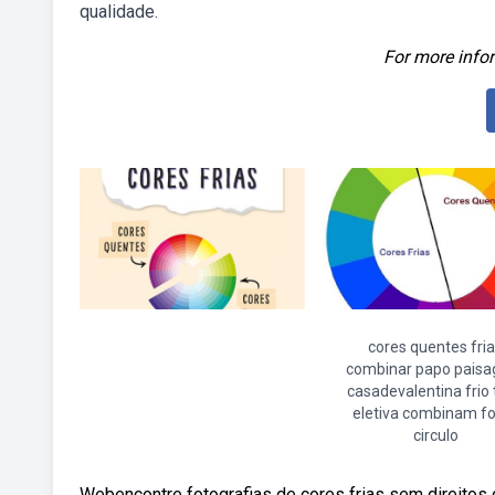
qualidade.
For more infor
cores quentes fri
combinar papo paisa
casadevalentina frio
eletiva combinam f
circulo
Webencontre fotografias de cores frias sem direitos d