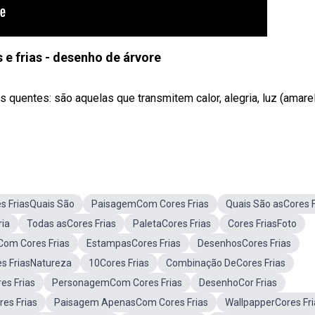
 e frias - desenho de árvore
s quentes: são aquelas que transmitem calor, alegria, luz (amare
s FriasQuais São
PaisagemCom Cores Frias
Quais São asCores F
ria
Todas asCores Frias
PaletaCores Frias
Cores FriasFoto
Com Cores Frias
EstampasCores Frias
DesenhosCores Frias
es FriasNatureza
10Cores Frias
Combinação DeCores Frias
es Frias
PersonagemCom Cores Frias
DesenhoCor Frias
es Frias
Paisagem ApenasCom Cores Frias
WallpapperCores Fri