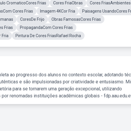
culo CromaticoCores Frias
Cores FriaObras
Cores FriasAmbientes
nsCom Cores Frias
Imagem 4KCor Fria
Paisagens UsandoCores Fr
Humanas
CoresDe Frijo
Obras FamosasCores Frias
s Frias
PropagandaCom Cores Frias
 Fria
Pintura De Cores FriasRafael Rocha
leta ao progresso dos alunos no contexto escolar, adotando té
tênticas e são impulsionadas por criatividade e entusiasmo. M
etória para se tornarem uma geração excepcional, utilizando
 por renomadas instituições acadêmicas globais - fdp.aau.edu.et