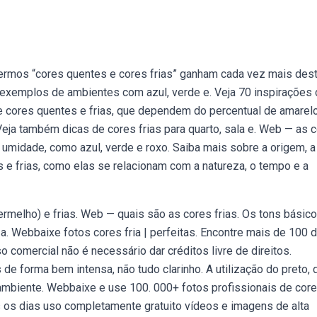
termos “cores quentes e cores frias” ganham cada vez mais des
a exemplos de ambientes com azul, verde e. Veja 70 inspirações
tre cores quentes e frias, que dependem do percentual de amarel
Veja também dicas de cores frias para quarto, sala e. Web — as 
umidade, como azul, verde e roxo. Saiba mais sobre a origem, a
 e frias, como elas se relacionam com a natureza, o tempo e a
ermelho) e frias. Web — quais são as cores frias. Os tons básic
 a. Webbaixe fotos cores fria | perfeitas. Encontre mais de 100 
so comercial não é necessário dar créditos livre de direitos.
 forma bem intensa, não tudo clarinho. A utilização do preto, 
mbiente. Webbaixe e use 100. 000+ fotos profissionais de cor
s os dias uso completamente gratuito vídeos e imagens de alta