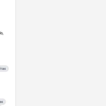
lo,
rias
as