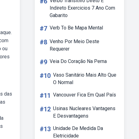
#6
Verbo Transitivo Direto E
Indireto Exercicios 7 Ano Com
Gabarito
#7
Verb To Be Mapa Mental
taque.
 com
#8
Venho Por Meio Deste
o ou
Requerer
cores
#9
Veia Do Coração Na Perna
#10
Vaso Sanitário Mais Alto Que
O Normal
os das
#11
Vancouver Fica Em Qual País
das
#12
Usinas Nucleares Vantagens
E Desvantagens
da
es
#13
Unidade De Medida Da
Eletricidade