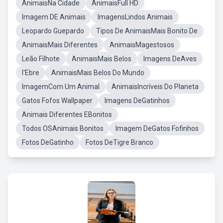
AnimaisNa Cidade
AnimaisFull HD
Imagem DE Animais
ImagensLindos Animais
Leopardo Guepardo
Tipos De AnimaisMais Bonito De
AnimaisMais Diferentes
AnimaisMagestosos
Leão Filhote
AnimaisMais Belos
Imagens DeAves
l'Ebre
AnimaisMais Belos Do Mundo
ImagemCom Um Animal
AnimaisIncríveis Do Planeta
Gatos Fofos Wallpaper
Imagens DeGatinhos
Animais Diferentes EBonitos
Todos OSAnimais Bonitos
Imagem DeGatos Fofinhos
Fotos DeGatinho
Fotos DeTigre Branco