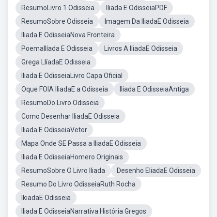
ResumoLivro 1 Odisseia
Iliada E OdisseiaPDF
ResumoSobre Odisseia
Imagem Da IliadaE Odisseia
Iliada E OdisseiaNova Fronteira
PoemaIlíada E Odisseia
Livros A IliadaE Odisseia
Grega LlíadaE Odisseia
Iliada E OdisseiaLivro Capa Oficial
Oque FOIA IliadaE a Odisseia
Iliada E OdisseiaAntiga
ResumoDo Livro Odisseia
Como Desenhar IliadaE Odisseia
Iliada E OdisseiaVetor
Mapa Onde SE Passa a IliadaE Odisseia
Iliada E OdisseiaHomero Originais
ResumoSobre O Livro Iliada
Desenho EliadaE Odisseia
Resumo Do Livro OdisseiaRuth Rocha
IkiadaE Odisseia
Iliada E OdisseiaNarrativa História Gregos