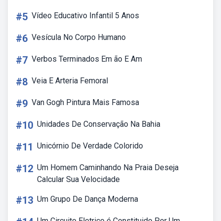
#5
Vídeo Educativo Infantil 5 Anos
#6
Vesícula No Corpo Humano
#7
Verbos Terminados Em ão E Am
#8
Veia E Arteria Femoral
#9
Van Gogh Pintura Mais Famosa
#10
Unidades De Conservação Na Bahia
#11
Unicórnio De Verdade Colorido
#12
Um Homem Caminhando Na Praia Deseja
Calcular Sua Velocidade
#13
Um Grupo De Dança Moderna
Um Circuito Eletrico é Constituido Por Um