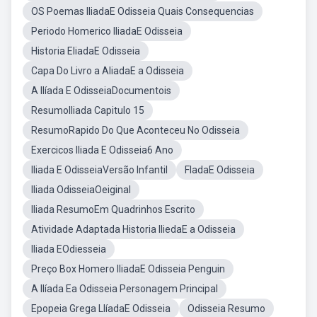
OS Poemas IliadaE Odisseia Quais Consequencias
Periodo Homerico IliadaE Odisseia
Historia EliadaE Odisseia
Capa Do Livro a AliadaE a Odisseia
A Ilíada E OdisseiaDocumentois
ResumoIliada Capitulo 15
ResumoRapido Do Que Aconteceu No Odisseia
Exercicos Iliada E Odisseia6 Ano
Iliada E OdisseiaVersão Infantil
FladaE Odisseia
Iliada OdisseiaOeiginal
Iliada ResumoEm Quadrinhos Escrito
Atividade Adaptada Historia IliedaE a Odisseia
Iliada EOdiesseia
Preço Box Homero IliadaE Odisseia Penguin
A Ilíada Ea Odisseia Personagem Principal
Epopeia Grega LlíadaE Odisseia
Odisseia Resumo