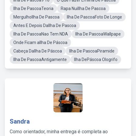
Ilha De Pascoa9 16
O Que Fazer EmIlha De Pascoa
Ilha De PascoaTeoria
Rapa NuiIlha De Pascoa
MergulhoIlha De Pascoa
Ilha De PascoaFoto De Longe
Antes E Depois DaIlha De Pascoa
Ilha De PascoaNao Tem NDA
Ilha De PascoaWallpape
Onde Ficam aIlha De Páscoa
Cabeça DaIlha De Páscoa
Ilha De PascoaPiramide
Ilha De PascoaAntigamente
Ilha DePáscoa Ologrifo
Sandra
Como orientador, minha entrega é completa ao