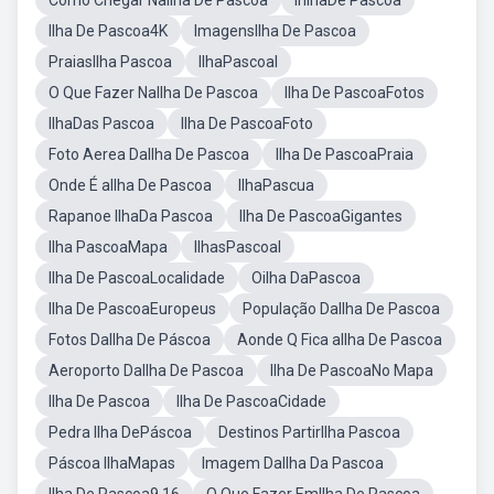
Como Chegar NaIlha De Pascoa
InlhaDe Pascoa
Ilha De Pascoa4K
ImagensIlha De Pascoa
PraiasIlha Pascoa
IlhaPascoal
O Que Fazer NaIlha De Pascoa
Ilha De PascoaFotos
IlhaDas Pascoa
Ilha De PascoaFoto
Foto Aerea DaIlha De Pascoa
Ilha De PascoaPraia
Onde É aIlha De Pascoa
IlhaPascua
Rapanoe IlhaDa Pascoa
Ilha De PascoaGigantes
Ilha PascoaMapa
IlhasPascoal
Ilha De PascoaLocalidade
Oilha DaPascoa
Ilha De PascoaEuropeus
População DaIlha De Pascoa
Fotos DaIlha De Páscoa
Aonde Q Fica aIlha De Pascoa
Aeroporto DaIlha De Pascoa
Ilha De PascoaNo Mapa
Ilha De Pascoa
Ilha De PascoaCidade
Pedra Ilha DePáscoa
Destinos PartirIlha Pascoa
Páscoa IlhaMapas
Imagem DaIlha Da Pascoa