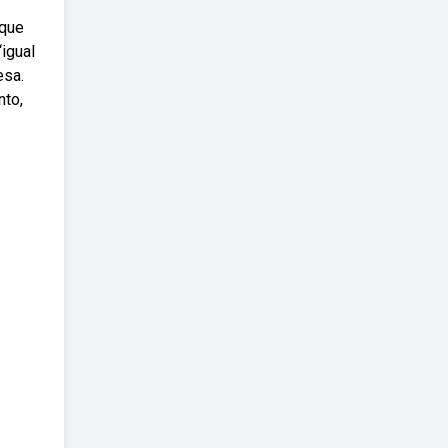
 que
“igual
esa.
nto,