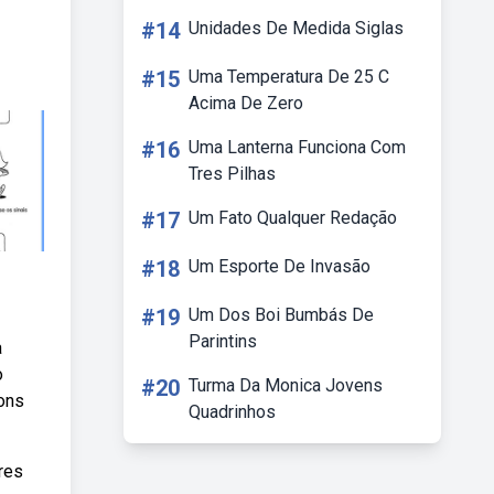
#14
Unidades De Medida Siglas
#15
Uma Temperatura De 25 C
Acima De Zero
#16
Uma Lanterna Funciona Com
Tres Pilhas
#17
Um Fato Qualquer Redação
#18
Um Esporte De Invasão
#19
Um Dos Boi Bumbás De
Parintins
a
o
#20
Turma Da Monica Jovens
ons
Quadrinhos
res