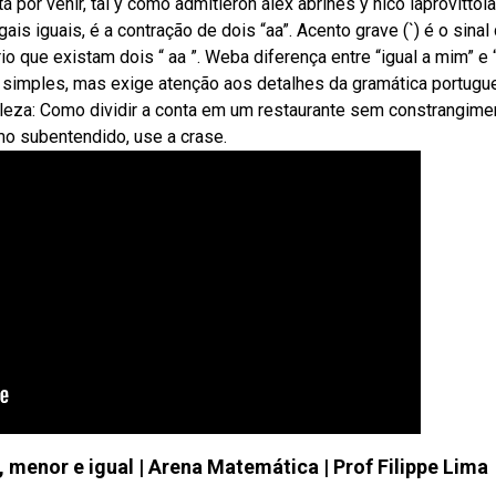
or venir, tal y como admitieron álex abrines y nico laprovittola
s iguais, é a contração de dois “aa”. Acento grave (`) é o sinal
rio que existam dois “ aa ”. Weba diferença entre “igual a mim” e 
 simples, mas exige atenção aos detalhes da gramática portugu
ileza: Como dividir a conta em um restaurante sem constrangime
o subentendido, use a crase.
 menor e igual | Arena Matemática | Prof Filippe Lima