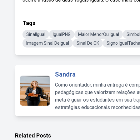
Tags
SinalIgual
IgualPNG
Maior MenorOu Igual
Simbol
Imagem Sinal DeIgual
Sinal De OK
Signo IgualTach
Sandra
Como orientador, minha entrega é comp
pedagógicas que valorizam relações au
meta é guiar os estudantes em sua traj
estratégias educacionais reconhecidas
Related Posts