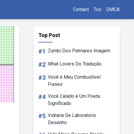
Contact
Tos
DMCA
Top Post
#1
Zumbi Dos Palmares Imagem
#2
What Lovers Do Tradução
#3
Você é Meu Combustível
Frases
#4
Você Calado é Um Poeta
Significado
#5
Vidraria De Laboratorio
Desenho