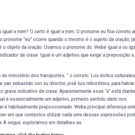
u igual a mim? O certo é igual a mim. O pronome eu fica correto 
o pronome “eu” ocorre quando o mesmo é o sujeito da oração, já
 o objeto da oração. Usamos o pronome do. Webé igual a ou igu
indicador de crase. Igual é um adjetivo que exige a preposição a
 do ministério dos transportes. ” o correto. Los éxitos culturale
e san sebastián con su director, josé luis rebordinos, para hablar.
to grave indicativo de crase. Aparentemente esse “a” está diant
ual é essencialmente um adjetivo, primeiro sentido dado nos
al é habitualmente preposicionado. Weba principal diferença ent
. Saber em que contextos utilizar cada uma dessas expressões po
a. A seguir, exploramos em detalhes as.
mation, click the button below.