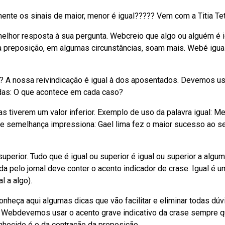
te os sinais de maior, menor é igual????? Vem com a Titia Tete
a melhor resposta à sua pergunta. Webcreio que algo ou alguém é 
 da preposição, em algumas circunstâncias, soam mais. Webé igua
s? A nossa reivindicação é igual à dos aposentados. Devemos us
idas: O que acontece em cada caso?
s tiverem um valor inferior. Exemplo de uso da palavra igual: M
 e semelhança impressiona: Gael lima fez o maior sucesso ao s
uperior. Tudo que é igual ou superior é igual ou superior a algu
 pelo jornal deve conter o acento indicador de crase. Igual é u
l a algo).
onheça aqui algumas dicas que vão facilitar e eliminar todas dúv
. Webdevemos usar o acento grave indicativo da crase sempre 
nhecido é o da contração da preposição.