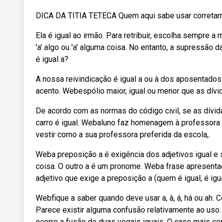
DICA DA TITIA TETECA Quem aqui sabe usar corretamen
Ela é igual ao irmão. Para retribuir, escolha sempre 
'a' algo ou 'a' alguma coisa. No entanto, a supressão
é igual a?
A nossa reivindicação é igual a ou à dos aposentado
acento. Webespólio maior, igual ou menor que as dív
De acordo com as normas do código civil, se as dívida
carro é igual. Webaluno faz homenagem à professora
vestir como a sua professora preferida da escola,.
Weba preposição a é exigência dos adjetivos igual e s
coisa. O outro a é um pronome. Weba frase apresentada
adjetivo que exige a preposição a (quem é igual, é igua
Webfique a saber quando deve usar a, à, á, há ou ah. C
Parece existir alguma confusão relativamente ao uso
ocorre a fusão de duas vogais iguais. O caso mais co