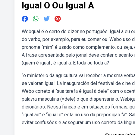
Igual O Ou Igual A
Webqual é o certo de dizer no português: Igual a eu o
do verbo, por exemplo, para eu comer ou. Webo uso d
pronome “mim” é usado como complemento, ou seja, é
A frase apresentada pelo jornal deve conter o acento 
(quem é igual , é igual a. E toda ou toda a?
“o ministério da agricultura vai receber a mesma verba
se valoran igual. La inauguración del festival de cine d
Webo correto é “sua tarefa é igual à dele” com o acen
palavra masculina (=dele) o que dispensaria o. Webig
dicionários. Nessa função e em situações formais,igu
“igual ao” e “igual o” está no uso da preposição “a”
evitar confusões e assegurar um uso correto da língu
For more infor