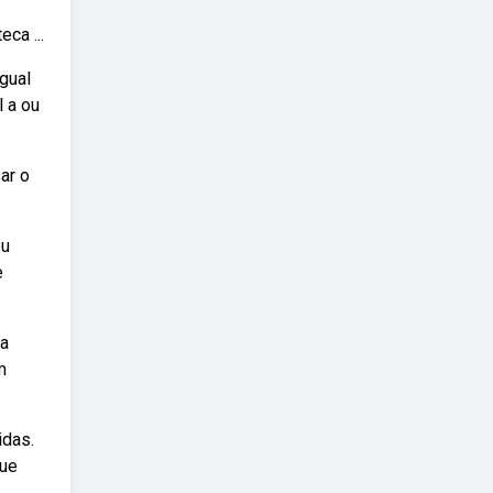
ca ...
igual
l a ou
ar o
eu
e
ma
m
idas.
que