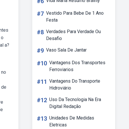
#6
Vida Maria Resumo Brainly
#7
Vestido Para Bebe De 1 Ano
Festa
antes
#8
Verdades Para Verdade Ou
 o
Desafio
al a?
#9
Vaso Sala De Jantar
#10
Vantagens Dos Transportes
Ferroviarios
s no
#11
Vantagens Do Transporte
e de
Hidroviário
#12
Uso Da Tecnologia Na Era
re
Digital Redação
de
#13
Unidades De Medidas
Eletricas