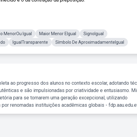
o MenorOu Igual
Maior Menor EIgual
SignoIgual
ado
IgualTransparente
Símbolo De AproximadamenteIgual
leta ao progresso dos alunos no contexto escolar, adotando té
tênticas e são impulsionadas por criatividade e entusiasmo. M
etória para se tornarem uma geração excepcional, utilizando
 por renomadas instituições acadêmicas globais - fdp.aau.edu.et