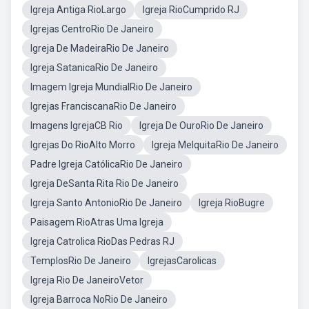
Igreja Antiga RioLargo
Igreja RioCumprido RJ
Igrejas CentroRio De Janeiro
Igreja De MadeiraRio De Janeiro
Igreja SatanicaRio De Janeiro
Imagem Igreja MundialRio De Janeiro
Igrejas FranciscanaRio De Janeiro
Imagens IgrejaCB Rio
Igreja De OuroRio De Janeiro
Igrejas Do RioAlto Morro
Igreja MelquitaRio De Janeiro
Padre Igreja CatólicaRio De Janeiro
Igreja DeSanta Rita Rio De Janeiro
Igreja Santo AntonioRio De Janeiro
Igreja RioBugre
Paisagem RioAtras Uma Igreja
Igreja Catrolica RioDas Pedras RJ
TemplosRio De Janeiro
IgrejasCarolicas
Igreja Rio De JaneiroVetor
Igreja Barroca NoRio De Janeiro