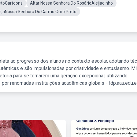
retoCartoons
Altar Nossa Senhora Do RosárioAleijadinho
rejaNossa Senhora Do Carmo Ouro Preto
leta ao progresso dos alunos no contexto escolar, adotando té
tênticas e são impulsionadas por criatividade e entusiasmo. M
etória para se tornarem uma geração excepcional, utilizando
 por renomadas instituições acadêmicas globais - fdp.aau.edu.et