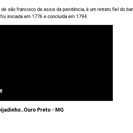
 são francisco de assis da penitência, é um retrato fiel do ba
o foi iniciada em 1776 e concluída em 1794.
eijadinho..Ouro Preto - MG