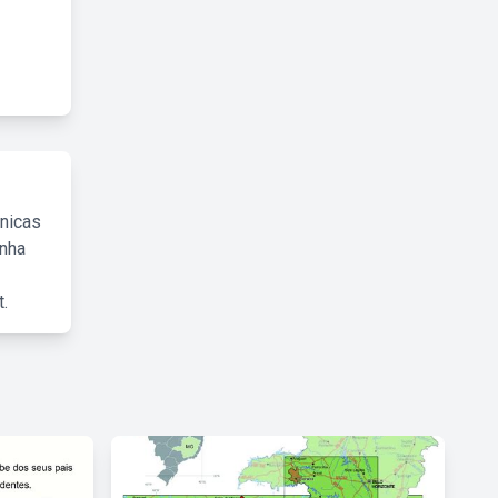
cnicas
inha
.