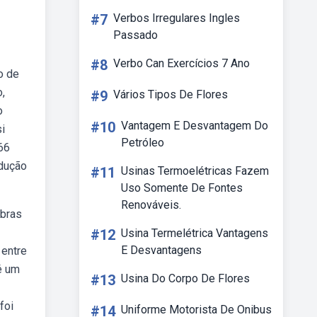
#7
Verbos Irregulares Ingles
Passado
#8
Verbo Can Exercícios 7 Ano
o de
,
#9
Vários Tipos De Flores
o
#10
Vantagem E Desvantagem Do
i
Petróleo
766
odução
#11
Usinas Termoelétricas Fazem
Uso Somente De Fontes
Renováveis.
obras
#12
Usina Termelétrica Vantagens
E Desvantagens
 entre
 é um
#13
Usina Do Corpo De Flores
foi
#14
Uniforme Motorista De Onibus