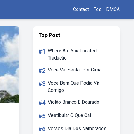
Contact
Tos
DMCA
Top Post
#1
Where Are You Located
Tradução
#2
Você Vai Sentar Por Cima
#3
Voce Bem Que Podia Vir
Comigo
#4
Violão Branco E Dourado
#5
Vestibular O Que Cai
#6
Versos Dia Dos Namorados