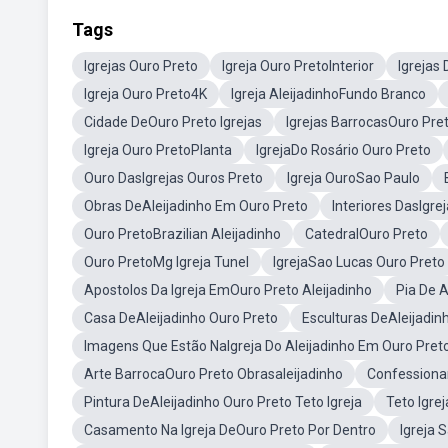
Tags
Igrejas Ouro Preto
Igreja Ouro PretoInterior
Igrejas
Igreja Ouro Preto4K
Igreja AleijadinhoFundo Branco
Cidade DeOuro Preto Igrejas
Igrejas BarrocasOuro Pre
Igreja Ouro PretoPlanta
IgrejaDo Rosário Ouro Preto
Ouro DasIgrejas Ouros Preto
Igreja OuroSao Paulo
Obras DeAleijadinho Em Ouro Preto
Interiores DasIgre
Ouro PretoBrazilian Aleijadinho
CatedralOuro Preto
Ouro PretoMg Igreja Tunel
IgrejaSao Lucas Ouro Preto
Apostolos Da Igreja EmOuro Preto Aleijadinho
Pia De 
Casa DeAleijadinho Ouro Preto
Esculturas DeAleijadin
Imagens Que Estão NaIgreja Do Aleijadinho Em Ouro Pret
Arte BarrocaOuro Preto Obrasaleijadinho
Confessionar
Pintura DeAleijadinho Ouro Preto Teto Igreja
Teto Igre
Casamento Na Igreja DeOuro Preto Por Dentro
Igreja 