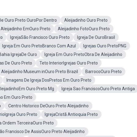
 De Ouro Preto OuroPor Dentro
Aleijadinho Ouro Preto
Aleijadinho EmOuro Preto
Aleijadinho FotoOuro Preto
to
IgrejaSão Francisco Ouro Preto
Igreja De OuroBrasil
Igreja Em Ouro PretoBranco Com Azul
Igrejas Ouro PretoPNG
Bahia IgrejaDe Ouro
Igreja Em Ouro PretoObra De Aleijadinho
jas De Ouro Preto
Teto InteriorIgrejas Ouro Preto
Aleijadinho Museum inOuro Preto Brazil
BarrocoOuro Preto
Imagens De Igreja DosPretos Em Ouro Preto
AleijadinhoEm Ouro Preto Mg
Igreja Sao FranciscoOuro Preto Antiga
ho Em Ouro Preto
o
Centro Historico DeOuro Preto Aleijadinho
ioIgreja Ouro Preto
IgrejaCristã Antioquia Preto
ja Ordem TerceiraOuro Preto
São Francisco De AssisOuro Preto Aleijadinho