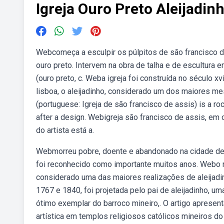
Igreja Ouro Preto Aleijadin
Webcomeça a esculpir os púlpitos de são francisco de
ouro preto. Intervem na obra de talha e de escultura 
(ouro preto, c. Weba igreja foi construída no século xv
lisboa, o aleijadinho, considerado um dos maiores mes
(portuguese: Igreja de são francisco de assis) is a roc
after a design. Webigreja são francisco de assis, em 
do artista está a.
Webmorreu pobre, doente e abandonado na cidade de o
foi reconhecido como importante muitos anos. Webo re
considerado uma das maiores realizações de aleijadin
1767 e 1840, foi projetada pelo pai de aleijadinho, um
ótimo exemplar do barroco mineiro,. O artigo apresen
artística em templos religiosos católicos mineiros do