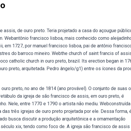
ho
 assis, de ouro preto. Teria projetado a casa do açougue públic
em. Webantônio francisco lisboa, mais conhecido como aleijadinho
iii, em 1727, por manuel francisco lisboa, pai de antônio francisc
tres do barroco mineiro. Webthe church of saint francis of assis
oco catholic church in ouro preto, brazil. Its erection began in 1
ouro preto, arquitetada. Pedro ângelo/g1) entre os ícones da pr
uro preto, no ano de 1814 (ano provável). O conjunto de suas 
tábulo da igreja de são francisco de assis, em ouro preto, é
ho. Nele, entre 1770 e 1790 o artista não mediu. Webconstruída
a das três igrejas de ouro preto projetada por ele. Dessa forma,
tado busca discutir a produção arquitetônica e a ornamentação
 século xix, tendo como foco de. A igreja são francisco de assis 