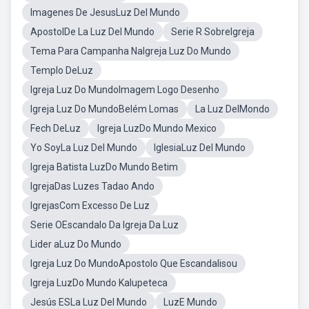
Imagenes De JesusLuz Del Mundo
ApostolDe La Luz Del Mundo
Serie R SobreIgreja
Tema Para Campanha NaIgreja Luz Do Mundo
Templo DeLuz
Igreja Luz Do MundoImagem Logo Desenho
Igreja Luz Do MundoBelém Lomas
La Luz DelMondo
Fech DeLuz
Igreja LuzDo Mundo Mexico
Yo SoyLa Luz Del Mundo
IglesiaLuz Del Mundo
Igreja Batista LuzDo Mundo Betim
IgrejaDas Luzes Tadao Ando
IgrejasCom Excesso De Luz
Serie OEscandalo Da Igreja Da Luz
Lider aLuz Do Mundo
Igreja Luz Do MundoApostolo Que Escandalisou
Igreja LuzDo Mundo Kalupeteca
Jesús ESLa Luz Del Mundo
LuzE Mundo