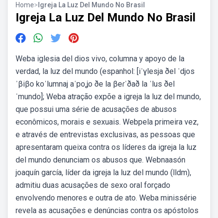
Home
>
Igreja La Luz Del Mundo No Brasil
Igreja La Luz Del Mundo No Brasil
Weba iglesia del dios vivo, columna y apoyo de la
verdad, la luz del mundo (espanhol: [iˈɣlesja ðel ˈdjos
ˈβiβo koˈlumnaj aˈpoʝo ðe la βeɾˈðað la ˈlus ðel
ˈmundo]; Weba atração expõe a igreja la luz del mundo,
que possui uma série de acusações de abusos
econômicos, morais e sexuais. Webpela primeira vez,
e através de entrevistas exclusivas, as pessoas que
apresentaram queixa contra os líderes da igreja la luz
del mundo denunciam os abusos que. Webnaasón
joaquín garcía, líder da igreja la luz del mundo (lldm),
admitiu duas acusações de sexo oral forçado
envolvendo menores e outra de ato. Weba minissérie
revela as acusações e denúncias contra os apóstolos