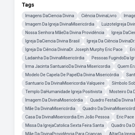
Tags
Imagens DaCiencia Divina
Ciência DivinaLivro
Image
Imagem Da Igreja DivinaMisericórdia
LuizoteIgreja Divi
Nossa Senhora MãeDa Divina Providência
Igreja DaCie
Igreja DaCiencia Divina Brasil
Igreja Da Ciência DivinaD
Igreja Da Ciência DivinaDr. Joseph Murphy Eric Pace
Er
Ladainha Da DivinaMisericórdia
Pessoas FugindoDa Igr
Irma Jacinta SantuarioDa Divina Misericordia
Quem Era 
Modelo De Capela De PapelDa Divina Misericórdia
Sant
Santuario Da DivinaMisericordia Valqueire
Símbolo Sob
Templo DaHumanidade Igreja Positivista
Mosteiro Da D
Imagem Da DivinaMisericórdia
Quadro FestaDa Divina 
Mãe Da DivinaMisericórdia
Quadro Da DivinaMisericórd
Casa Da DivinaMisericordia Em João Pessoa
Eric Pace
Missa Da IgrejaCatolica Sexta Feira Santa
Quadro Da D
Mãe Da DivinaProvidência Para Crianças
AltarDa Igreja