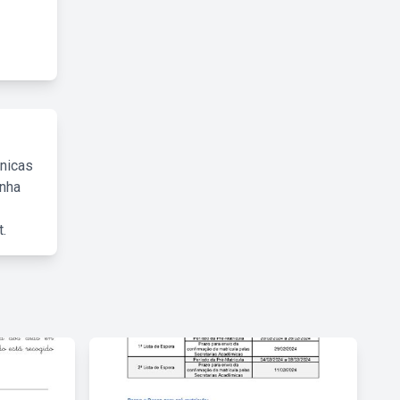
cnicas
inha
.