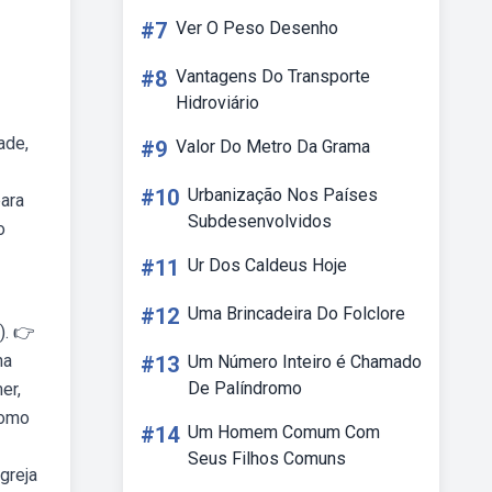
#7
Ver O Peso Desenho
#8
Vantagens Do Transporte
Hidroviário
ade,
#9
Valor Do Metro Da Grama
#10
Urbanização Nos Países
para
Subdesenvolvidos
o
#11
Ur Dos Caldeus Hoje
#12
Uma Brincadeira Do Folclore
). 👉
na
#13
Um Número Inteiro é Chamado
De Palíndromo
er,
como
#14
Um Homem Comum Com
Seus Filhos Comuns
greja