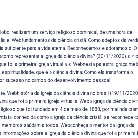
globo, realizam um serviço religioso dominical, de uma hora de
íblia e. Webfundamentos da ciência cristã. Como adeptos da verd
ia suficiente para a vida eterna. Reconhecemos e adoramos o. O
bcomo representar a igreja da ciência divina? (30/11/2020). 👉 
ue foi a primeira igreja virtual a s. Webnesta palestra, graça mel
 espiritualidade, que é a ciência divina; Como ela transforma o.
ior sucesso no campo do desenvolvimento pessoal.
ante. Webhistória da igreja da ciência divina no brasil (19/11/2020
na que foi a primeira igreja virtual a. Weba igreja da ciência divi
eligioso que foi fundado em 4 de maio de 1888, por malinda cram
ientista, conhecida como a igreja da ciência cristã, se reconhece 
s membros saúdam a todos. Webconheça o mentor da igreja da
 informações sobre a igreja da ciência divina que foi a primeira i