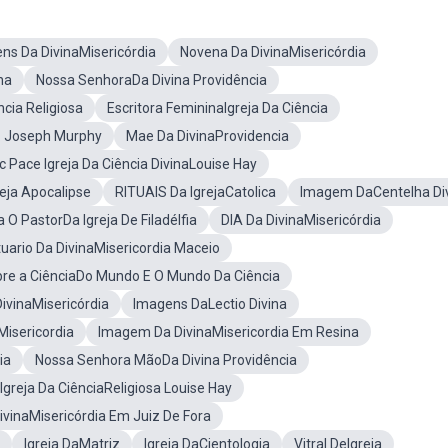
ns Da DivinaMisericórdia
Novena Da DivinaMisericórdia
na
Nossa SenhoraDa Divina Providência
ncia Religiosa
Escritora FemininaIgreja Da Ciência
r. Joseph Murphy
Mae Da DivinaProvidencia
ic Pace Igreja Da Ciência DivinaLouise Hay
eja Apocalipse
RITUAIS Da IgrejaCatolica
Imagem DaCentelha Di
O PastorDa Igreja De Filadélfia
DIA Da DivinaMisericórdia
uario Da DivinaMisericordia Maceio
re a CiênciaDo Mundo E O Mundo Da Ciência
ivinaMisericórdia
Imagens DaLectio Divina
Misericordia
Imagem Da DivinaMisericordia Em Resina
ia
Nossa Senhora MãoDa Divina Providência
 Igreja Da CiênciaReligiosa Louise Hay
ivinaMisericórdia Em Juiz De Fora
Igreja DaMatriz
Igreja DaCientologia
Vitral DeIgreja