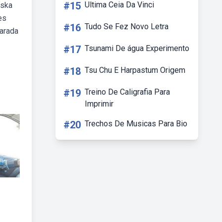
#15
Ultima Ceia Da Vinci
nska
es
#16
Tudo Se Fez Novo Letra
larada
#17
Tsunami De água Experimento
#18
Tsu Chu E Harpastum Origem
#19
Treino De Caligrafia Para
Imprimir
#20
Trechos De Musicas Para Bio