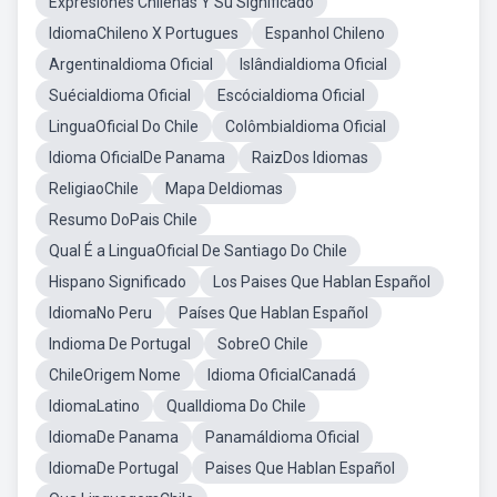
Expresiones Chilenas Y Su Significado
IdiomaChileno X Portugues
Espanhol Chileno
ArgentinaIdioma Oficial
IslândiaIdioma Oficial
SuéciaIdioma Oficial
EscóciaIdioma Oficial
LinguaOficial Do Chile
ColômbiaIdioma Oficial
Idioma OficialDe Panama
RaizDos Idiomas
ReligiaoChile
Mapa DeIdiomas
Resumo DoPais Chile
Qual É a LinguaOficial De Santiago Do Chile
Hispano Significado
Los Paises Que Hablan Español
IdiomaNo Peru
Países Que Hablan Español
Indioma De Portugal
SobreO Chile
ChileOrigem Nome
Idioma OficialCanadá
IdiomaLatino
QualIdioma Do Chile
IdiomaDe Panama
PanamáIdioma Oficial
IdiomaDe Portugal
Paises Que Hablan Español