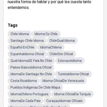
nuestra forma de hablar y por qué les cuesta tanto
entendernos.
Tags
Chile Idioma
Idioma Do Chile
Santiago-Chile Idioma
ChileQual Idioma
Español EnChile
IdiomaChilena
EspanhaIdioma Oficial
ChileSite Oficial
Qual IdiomaSE Fala No Chile
EslovacoIdioma
Países BaixosIdioma Oficial
IdiomaDe Santiago No Chile
TunísiaIdioma Oficial
Costa RicaIdioma
Idioma OficialDe Venezuela
Pueblos Indigenas De Chile Mapa
IdiomaChileno Portugues
Idioma OficialDa Turquia
IdiomaDe Cada Pais
CuraçauIdiomas Oficiais