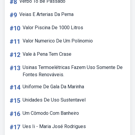
#8
Verbo To Be Passado
#9
Veias E Arterias Da Perna
#10
Valor Piscina De 1000 Litros
#11
Valor Numerico De Um Polinomio
#12
Vale à Pena Tem Crase
#13
Usinas Termoelétricas Fazem Uso Somente De
Fontes Renováveis.
#14
Uniforme De Gala Da Marinha
#15
Unidades De Uso Sustentavel
#16
Um Cômodo Com Banheiro
#17
Ues Ii - Maria José Rodrigues