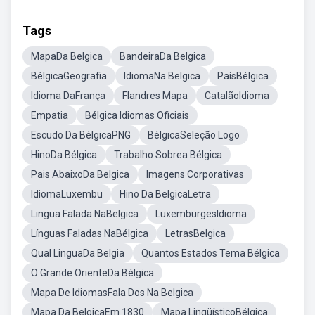
Tags
MapaDa Belgica
BandeiraDa Belgica
BélgicaGeografia
IdiomaNa Belgica
PaísBélgica
Idioma DaFrança
Flandres Mapa
CatalãoIdioma
Empatia
Bélgica Idiomas Oficiais
Escudo Da BélgicaPNG
BélgicaSeleção Logo
HinoDa Bélgica
Trabalho Sobrea Bélgica
Pais AbaixoDa Belgica
Imagens Corporativas
IdiomaLuxembu
Hino Da BelgicaLetra
Lingua Falada NaBelgica
LuxemburgesIdioma
Línguas Faladas NaBélgica
LetrasBelgica
Qual LinguaDa Belgia
Quantos Estados Tema Bélgica
O Grande OrienteDa Bélgica
Mapa De IdiomasFala Dos Na Belgica
Mapa Da BelgicaEm 1830
Mapa LingüísticoBélgica