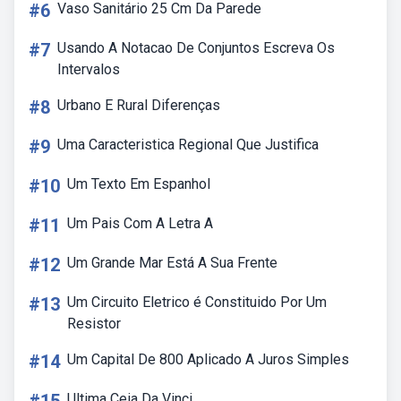
#6
Vaso Sanitário 25 Cm Da Parede
#7
Usando A Notacao De Conjuntos Escreva Os
Intervalos
#8
Urbano E Rural Diferenças
#9
Uma Caracteristica Regional Que Justifica
#10
Um Texto Em Espanhol
#11
Um Pais Com A Letra A
#12
Um Grande Mar Está A Sua Frente
#13
Um Circuito Eletrico é Constituido Por Um
Resistor
#14
Um Capital De 800 Aplicado A Juros Simples
Ultima Ceia Da Vinci