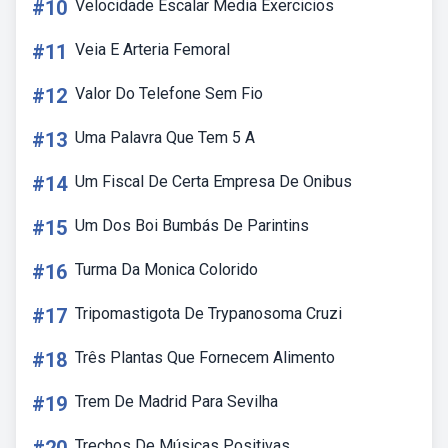
#10
Velocidade Escalar Media Exercicios
#11
Veia E Arteria Femoral
#12
Valor Do Telefone Sem Fio
#13
Uma Palavra Que Tem 5 A
#14
Um Fiscal De Certa Empresa De Onibus
#15
Um Dos Boi Bumbás De Parintins
#16
Turma Da Monica Colorido
#17
Tripomastigota De Trypanosoma Cruzi
#18
Três Plantas Que Fornecem Alimento
#19
Trem De Madrid Para Sevilha
Trechos De Músicas Positivas