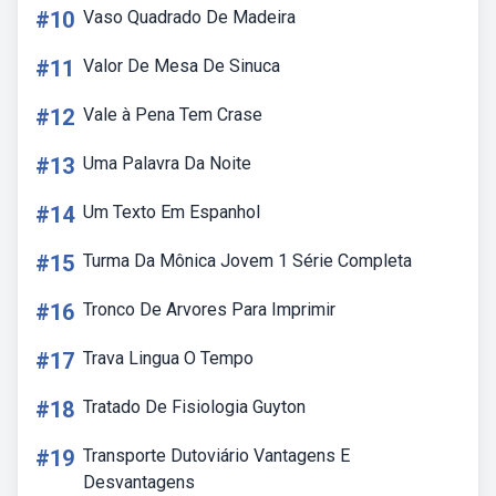
#10
Vaso Quadrado De Madeira
#11
Valor De Mesa De Sinuca
#12
Vale à Pena Tem Crase
#13
Uma Palavra Da Noite
#14
Um Texto Em Espanhol
#15
Turma Da Mônica Jovem 1 Série Completa
#16
Tronco De Arvores Para Imprimir
#17
Trava Lingua O Tempo
#18
Tratado De Fisiologia Guyton
#19
Transporte Dutoviário Vantagens E
Desvantagens