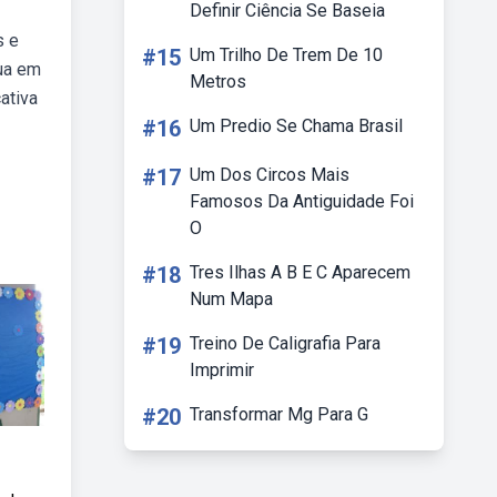
Definir Ciência Se Baseia
s e
#15
Um Trilho De Trem De 10
gua em
Metros
ativa
#16
Um Predio Se Chama Brasil
#17
Um Dos Circos Mais
Famosos Da Antiguidade Foi
O
#18
Tres Ilhas A B E C Aparecem
Num Mapa
#19
Treino De Caligrafia Para
Imprimir
#20
Transformar Mg Para G