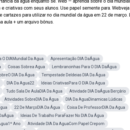
rtância da água enquanto se. Web — aprenda sobre o dia mundial
s e criativas com seus alunos. Use papel semente para. Webveja
 cartazes para utilizar no dia mundial da água em 22 de março. 
na aula + um arquivo bônus.
a O DIAMundial Da Agua
Apresentação DIA DaÁgua
a
Coisas Sobrea Agua
Lembrancinhas Para O DIA DaÁgua
obreO DIA Da Água
Tempestade DeIdeias DIA Da Água
DIA Da Agua22
Ideias CriativasPara O DIA Da Agua
Tudo Sala De AulaDIA Da Agua
Atividade DIA DaÁgua Berçário
Atividades SobreDIA Da Água
DIA Da AguaDinamicas Lúdicas
Agua
22 De MarçoDIA Da Água
Coisa De ProfessorDIA Da Agua
A DaÁgua
Ideias De Trabalho ParaFazer No DIA Da Água
 Agua1º Ano
Atividade DIA Da AguaCom Papel Crepom