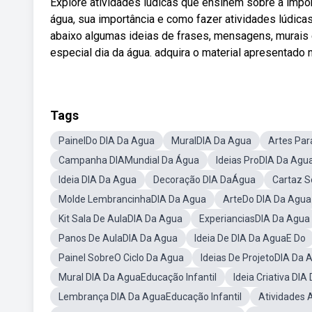
Explore atividades lúdicas que ensinem sobre a impo
água, sua importância e como fazer atividades lúdica
abaixo algumas ideias de frases, mensagens, murais e
especial dia da água. adquira o material apresentado 
Tags
PainelDo DIA Da Agua
MuralDIA Da Agua
Artes Par
Campanha DIAMundial Da Água
Ideias ProDIA Da Agu
Ideia DIA Da Agua
Decoração DIA DaÁgua
Cartaz S
Molde LembrancinhaDIA Da Agua
ArteDo DIA Da Agua
Kit Sala De AulaDIA Da Agua
ExperianciasDIA Da Agua
Panos De AulaDIA Da Agua
Ideia De DIA Da AguaE Do
Painel SobreO Ciclo Da Agua
Ideias De ProjetoDIA Da 
Mural DIA Da AguaEducação Infantil
Ideia Criativa DI
Lembrança DIA Da AguaEducação Infantil
Atividades