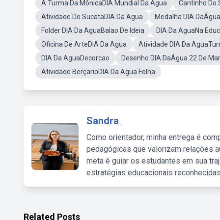
A Turma Da MônicaDIA Mundial Da Agua
Cantinho Do
Atividade De SucataDIA Da Agua
Medalha DIA DaÁgua 
Folder DIA Da AguaBalao De Ideia
DIA Da AguaNa Educa
Oficina De ArteDIA Da Agua
Atividade DIA Da AguaTu
DIA Da AguaDecorcao
Desenho DIA DaÁgua 22 De Ma
Atividade BerçarioDIA Da Agua Folha
Sandra
Como orientador, minha entrega é comp
pedagógicas que valorizam relações au
meta é guiar os estudantes em sua traj
estratégias educacionais reconhecidas
Related Posts