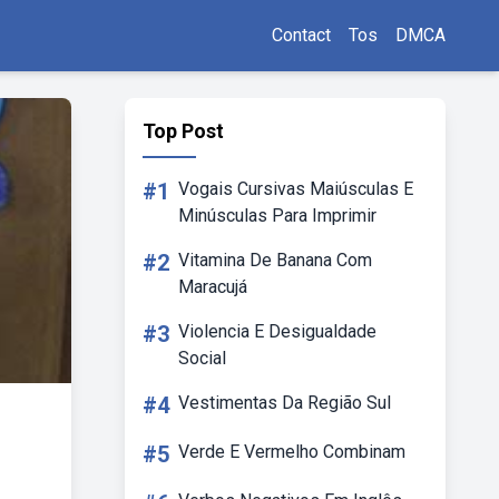
Contact
Tos
DMCA
Top Post
#1
Vogais Cursivas Maiúsculas E
Minúsculas Para Imprimir
#2
Vitamina De Banana Com
Maracujá
#3
Violencia E Desigualdade
Social
#4
Vestimentas Da Região Sul
#5
Verde E Vermelho Combinam