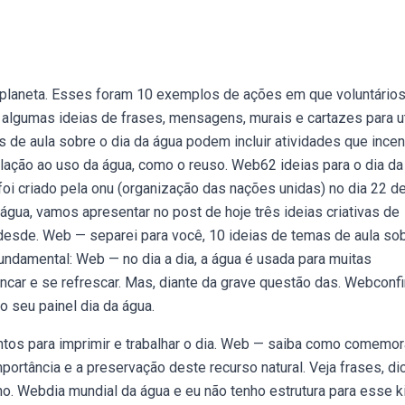
 planeta. Esses foram 10 exemplos de ações em que voluntário
 algumas ideias de frases, mensagens, murais e cartazes para ut
 de aula sobre o dia da água podem incluir atividades que ince
elação ao uso da água, como o reuso. Web62 ideias para o dia da
 foi criado pela onu (organização das nações unidas) no dia 22 d
gua, vamos apresentar no post de hoje três ideias criativas de
desde. Web — separei para você, 10 ideias de temas de aula so
fundamental: Web — no dia a dia, a água é usada para muitas
ncar e se refrescar. Mas, diante da grave questão das. Webconfi
 seu painel dia da água.
tos para imprimir e trabalhar o dia. Web — saiba como comemor
portância e a preservação deste recurso natural. Veja frases, di
no. Webdia mundial da água e eu não tenho estrutura para esse ki