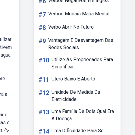
#6
Verbos Negativos Em Inglês
#7
Verbos Modais Mapa Mental
#8
Verbo Abrir No Futuro
s
ilizar
#9
Vantagem E Desvantagem Das
ntivem
Redes Sociais
 água
#10
Utilize As Propriedades Para
e
Simplificar
bre
#11
Utero Baixo E Aberto
#12
Unidade De Medida Da
ra a
Eletricidade
#13
Uma Família De Dois Qual Era
ar o
A Doença
cas e
t. 💦
#14
Uma Dificuldade Para Se