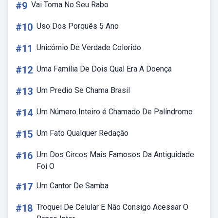
#9
Vai Toma No Seu Rabo
#10
Uso Dos Porquês 5 Ano
#11
Unicórnio De Verdade Colorido
#12
Uma Família De Dois Qual Era A Doença
#13
Um Predio Se Chama Brasil
#14
Um Número Inteiro é Chamado De Palíndromo
#15
Um Fato Qualquer Redação
#16
Um Dos Circos Mais Famosos Da Antiguidade
Foi O
#17
Um Cantor De Samba
#18
Troquei De Celular E Não Consigo Acessar O