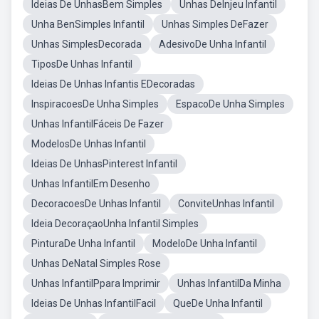
Ideias De UnhasBem Simples
Unhas DeInjeu Infantil
Unha BenSimples Infantil
Unhas Simples DeFazer
Unhas SimplesDecorada
AdesivoDe Unha Infantil
TiposDe Unhas Infantil
Ideias De Unhas Infantis EDecoradas
InspiracoesDe Unha Simples
EspacoDe Unha Simples
Unhas InfantilFáceis De Fazer
ModelosDe Unhas Infantil
Ideias De UnhasPinterest Infantil
Unhas InfantilEm Desenho
DecoracoesDe Unhas Infantil
ConviteUnhas Infantil
Ideia DecoraçaoUnha Infantil Simples
PinturaDe Unha Infantil
ModeloDe Unha Infantil
Unhas DeNatal Simples Rose
Unhas InfantilPpara Imprimir
Unhas InfantilDa Minha
Ideias De Unhas InfantilFacil
QueDe Unha Infantil