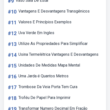
#9
Vaso Sala De Estar
#10
Vantagens E Desvantagens Transgênicos
#11
Valores E Princípios Exemplos
#12
Uva Verde Em Ingles
#13
Utilize As Propriedades Para Simplificar
#14
Usina Termelétrica Vantagens E Desvantagens
#15
Unidades De Medidas Mapa Mental
#16
Uma Jarda é Quantos Metros
#17
Trombose Da Veia Porta Tem Cura
#18
Troféu De Papel Para Imprimir
#19
Transformar Numero Decimal Em Fração