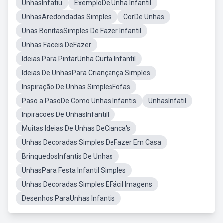
UnhasInfatiu
ExemploDe Unha Infantil
UnhasAredondadas Simples
CorDe Unhas
Unas BonitasSimples De Fazer Infantil
Unhas Faceis DeFazer
Ideias Para PintarUnha Curta Infantil
Ideias De UnhasPara Criançança Simples
Inspiração De Unhas SimplesFofas
Paso a PasoDe Como Unhas Infantis
UnhasInfatil
Inpiracoes De UnhasInfantill
Muitas Ideias De Unhas DeCianca's
Unhas Decoradas Simples DeFazer Em Casa
BrinquedosInfantis De Unhas
UnhasPara Festa Infantil Simples
Unhas Decoradas Simples EFácil Imagens
Desenhos ParaUnhas Infantis