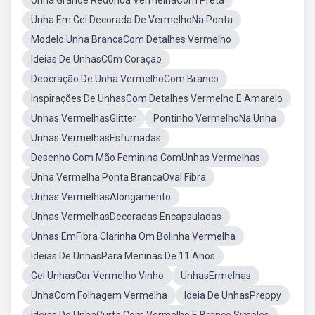
Unha Grande Redonda VermelhaCom Preta
Unha Em Gel Decorada De VermelhoNa Ponta
Modelo Unha BrancaCom Detalhes Vermelho
Ideias De UnhasC0m Coraçao
Deocração De Unha VermelhoCom Branco
Inspirações De UnhasCom Detalhes Vermelho E Amarelo
Unhas VermelhasGlitter
Pontinho VermelhoNa Unha
Unhas VermelhasEsfumadas
Desenho Com Mão Feminina ComUnhas Vermelhas
Unha Vermelha Ponta BrancaOval Fibra
Unhas VermelhasAlongamento
Unhas VermelhasDecoradas Encapsuladas
Unhas EmFibra Clarinha Om Bolinha Vermelha
Ideias De UnhasPara Meninas De 11 Anos
Gel UnhasCor Vermelho Vinho
UnhasErmelhas
UnhaCom Folhagem Vermelha
Ideia De UnhasPreppy