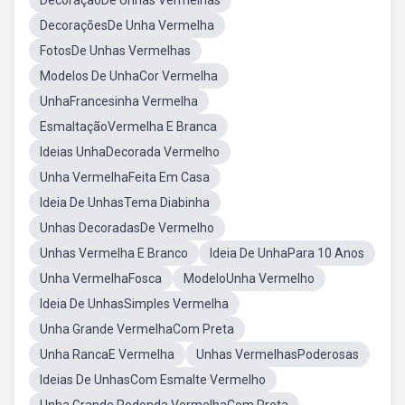
DecoraçãoDe Unhas Vermelhas
DecoraçõesDe Unha Vermelha
FotosDe Unhas Vermelhas
Modelos De UnhaCor Vermelha
UnhaFrancesinha Vermelha
EsmaltaçãoVermelha E Branca
Ideias UnhaDecorada Vermelho
Unha VermelhaFeita Em Casa
Ideia De UnhasTema Diabinha
Unhas DecoradasDe Vermelho
Unhas Vermelha E Branco
Ideia De UnhaPara 10 Anos
Unha VermelhaFosca
ModeloUnha Vermelho
Ideia De UnhasSimples Vermelha
Unha Grande VermelhaCom Preta
Unha RancaE Vermelha
Unhas VermelhasPoderosas
Ideias De UnhasCom Esmalte Vermelho